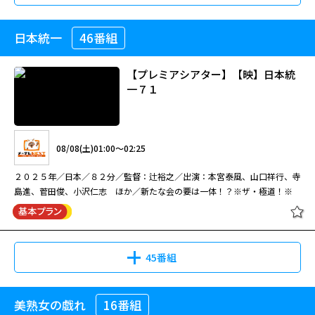
日本統一
46番組
【プレミアシアター】【映】日本統
一７１
08/08(土)01:00～02:25
２０２５年／日本／８２分／監督：辻裕之／出演：本宮泰風、山口祥行、寺
島進、菅田俊、小沢仁志 ほか／新たな会の要は一体！？※ザ・極道！※
45番組
美熟女の戯れ
16番組