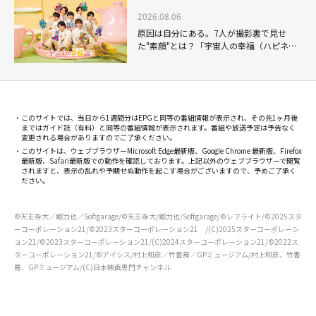
2026.08.06
原因は自分にある。7人が撮影裏で見せ
た"素顔"とは？「宇宙人の幸福（ハピネ
ス）論」THE MAKING
このサイトでは、当日から1週間分はEPGと同等の番組情報が表示され、その先1ヶ月後
まではガイド誌（有料）と同等の番組情報が表示されます。番組や放送予定は予告なく
変更される場合がありますのでご了承ください。
このサイトは、ウェブブラウザーMicrosoft Edge最新版、Google Chrome 最新版、Firefox
最新版、Safari最新版での動作を確認しております。上記以外のウェブブラウザーで閲覧
されますと、表示の乱れや予期せぬ動作を起こす場合がございますので、予めご了承く
ださい。
©天王寺大／郷力也／Softgarage/©天王寺大/郷力也/Softgarage/©レフライト/©2025スタ
ーコーポレーション21/©2023スターコーポレーション21 /(C)2025スターコーポレーシ
ョン21/©2023スターコーポレーション21/(C)2024スターコーポレーション21/©2022ス
ターコーポレーション21/©アイシス/村上和彦／竹書房／GPミュージアム/村上和彦、竹書
房、GPミュージアム/(C)日本映画専門チャンネル