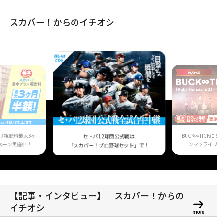
スカパー！からのイチオシ
け視聴料最大3ヶ
BUCK∞TIC
セ・パ12球団公式戦は
ペーン実施中！
ンマンライ
「スカパー！プロ野球セット」で！
【記事・インタビュー】 スカパー！からの
イチオシ