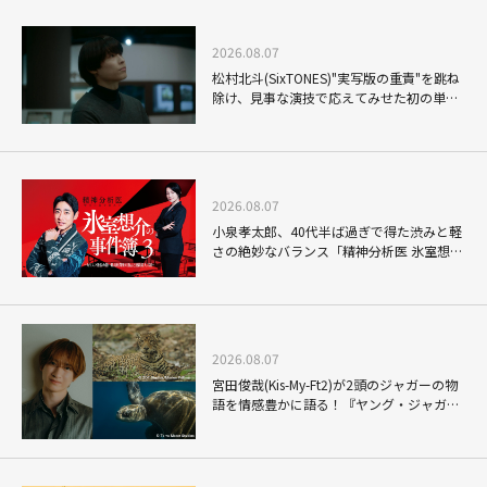
2026.08.07
松村北斗(SixTONES)"実写版の重責"を跳ね
除け、見事な演技で応えてみせた初の単独
主演映画「秒速5センチメートル」
2026.08.07
小泉孝太郎、40代半ば過ぎで得た渋みと軽
さの絶妙なバランス「精神分析医 氷室想介
の事件簿３」で見せる進化
2026.08.07
宮田俊哉(Kis-My-Ft2)が2頭のジャガーの物
語を情感豊かに語る！『ヤング・ジャガ
ー：ジャングル王への道』『ジャガーとウ
ミガメの物語：熱帯林の守護神』で見せる
ナレーションの妙