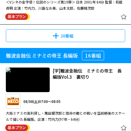
＜Vシネの金字塔！伝説のシリーズ第19弾＞ 日本 2001年 84分 監督：萩庭
貞明 出演：竹内力、川島なお美、山本太郎、佐藤蛾次郎
20番組
難波金融伝 ミナミの帝王 長編版
16番組
[字]難波金融伝 ミナミの帝王 長
編版Vol.3 裏切り
08/08(土)07:00～08:05
大阪ミナミの高利貸し・萬田銀次郎と宿命の敵との戦いを空前絶後のスケー
ルで描いた長編版。出演：竹内力(97年・64分)