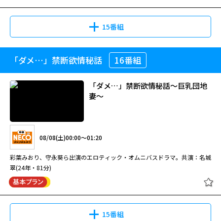
15番組
「ダメ…」禁断欲情秘話
16番組
「ダメ…」禁断欲情秘話～巨乳団地
妻～
08/08(土)00:00～01:20
彩葉みおり、守永葵ら出演のエロティック・オムニバスドラマ。共演：名城
翠(24年・81分)
15番組