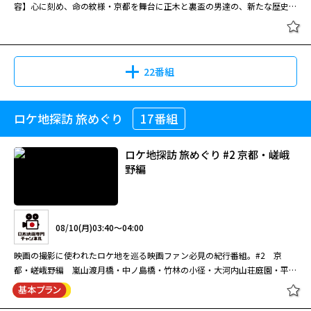
容】心に刻め、命の紋様・京都を舞台に正木と裏盃の男達の、新たな歴史が
幕を開ける。
22番組
ロケ地探訪 旅めぐり
17番組
ロケ地探訪 旅めぐり #2 京都・嵯峨
野編
08/10(月)03:40～04:00
映画の撮影に使われたロケ地を巡る映画ファン必見の紀行番組。#2 京
都・嵯峨野編 嵐山渡月橋・中ノ島橋・竹林の小径・大河内山荘庭園・平野
屋・落合ほか