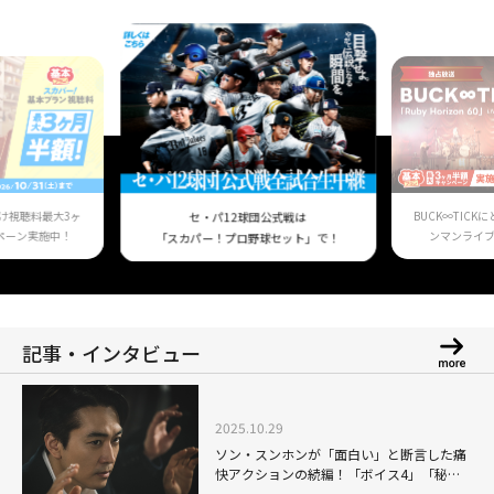
け視聴料最大3ヶ
BUCK∞TIC
セ・パ12球団公式戦は
ペーン実施中！
ンマンライ
「スカパー！プロ野球セット」で！
記事・インタビュー
2025.10.29
ソン・スンホンが「面白い」と断言した痛
快アクションの続編！「ボイス4」「秘
顔」といったチャレンジングな役柄が続