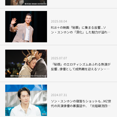
く、韓流トップスターならではの抜群のオ
ーラ
2025.08.04
R18＋の映画「秘願」に集まる反響...ソ
ン・スンホンの「深化」した魅力が溢れ出
た来日ファンミーティング「Song Seung
Heon Japan Premier 2025」
2025.07.07
「秘顔」のエロティシズムあふれる熱演が
反響...俳優として成熟期を迎えるソン・ス
ンホンの、当時「韓ドラ史上最高のドリー
ムカップル」と称された王道ラブコメ
2024.07.31
ソン・スンホンの寝落ちショットも...MZ世
代の共演俳優の暴露話や、「元祖韓流四天
王」の裏話も赤裸々に公開