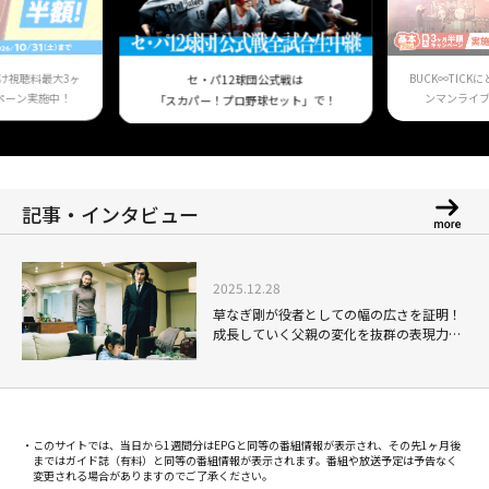
け視聴料最大3ヶ
BUCK∞TIC
セ・パ12球団公式戦は
ペーン実施中！
ンマンライ
「スカパー！プロ野球セット」で！
記事・インタビュー
2025.12.28
草なぎ剛が役者としての幅の広さを証明！
成長していく父親の変化を抜群の表現力で
魅せる「僕と彼女と彼女の生きる道」
このサイトでは、当日から1週間分はEPGと同等の番組情報が表示され、その先1ヶ月後
まではガイド誌（有料）と同等の番組情報が表示されます。番組や放送予定は予告なく
変更される場合がありますのでご了承ください。