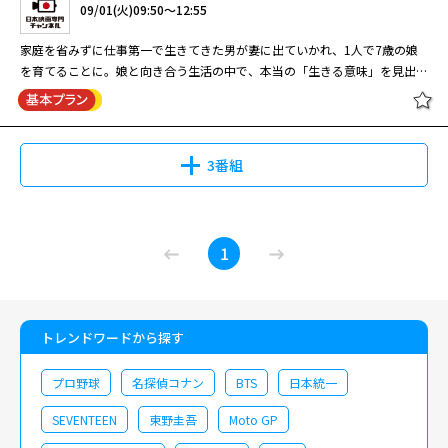
09/01(火)09:50～12:55
家庭を省みずに仕事第一で生きてきた男が妻に出ていかれ、1人で7歳の娘
を育てることに。娘と向き合う生活の中で、本当の「生きる意味」を見出し
ていくヒューマンドラマ 突然の娘との二人暮らしに戸惑う仕事人間が、父
親の覚悟を育む姿を追う。草彅剛が岐路に立ち人生を模索する主人公を演じ
る「僕」シリーズ第２作で、娘役の美山加恋との好相性も光るヒット作。大
手銀行で仕事に打ち込む徹朗（草彅剛）は、不意に離婚を求めて家を出た
3番組
妻・可奈子（りょう）に代わり、小学生の娘・凛（美山加恋）の世話や家事
も担う不慣れな生活に疲弊するが、凛の家庭教師・ゆら（小雪）らに支えら
れ、父としても人間としても成長していく。
1
トレンドワードから探す
プロ野球
名探偵コナン
BTS
日本統一
SEVENTEEN
東野圭吾
Moto GP