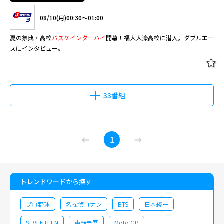
08/10(月)00:30～01:00
夏の祭典・高校
バスケ
インターハイ
開幕！福大大濠高校に潜入。ダブルエー
スにインタビュー。
33番組
1
トレンドワードから探す
プロ野球
名探偵コナン
BTS
日本統一
SEVENTEEN
東野圭吾
Moto GP