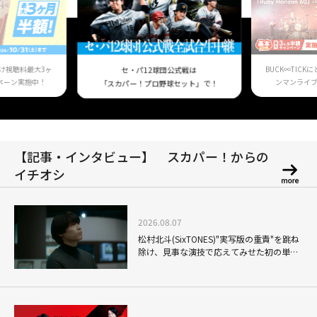
け視聴料最大3ヶ
BUCK∞TIC
セ・パ12球団公式戦は
ペーン実施中！
ンマンライ
「スカパー！プロ野球セット」で！
【記事・インタビュー】 スカパー！からの
イチオシ
2026.08.07
松村北斗(SixTONES)"実写版の重責"を跳ね
除け、見事な演技で応えてみせた初の単独
主演映画「秒速5センチメートル」