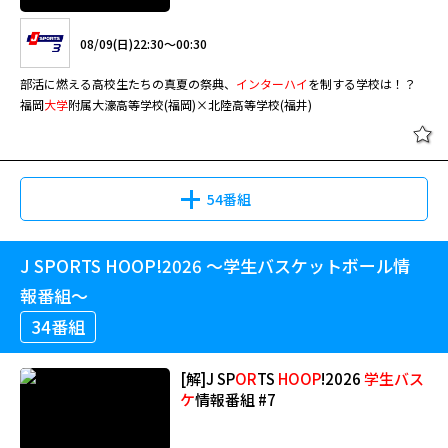
08/09(日)22:30～00:30
部活に燃える高校生たちの真夏の祭典、
インターハイ
を制する学校は！？
福岡
大学
附属大濠高等学校(福岡)×北陸高等学校(福井)
54番組
J SPORTS HOOP!2026 ～学生バスケットボール情
報番組～
34番組
[解]J SP
OR
TS
HOOP
!2026
学生
バス
ケ
情報番組 #7