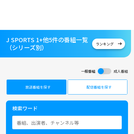
J SPORTS 1+他5件の番組一覧
ランキング
（シリーズ別）
一般番組
成人番組
放送番組を探す
配信番組を探す
検索ワード