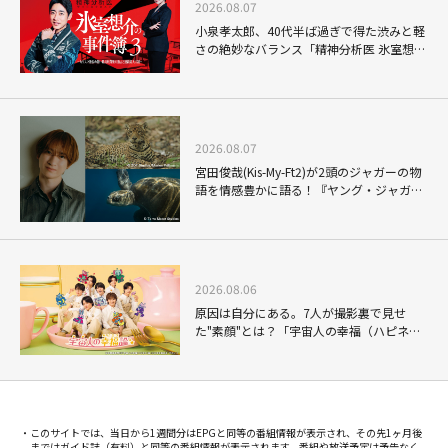
2026.08.07
小泉孝太郎、40代半ば過ぎで得た渋みと軽
さの絶妙なバランス「精神分析医 氷室想介
の事件簿３」で見せる進化
2026.08.07
宮田俊哉(Kis-My-Ft2)が2頭のジャガーの物
語を情感豊かに語る！『ヤング・ジャガ
ー：ジャングル王への道』『ジャガーとウ
ミガメの物語：熱帯林の守護神』で見せる
ナレーションの妙
2026.08.06
原因は自分にある。7人が撮影裏で見せ
た"素顔"とは？「宇宙人の幸福（ハピネ
ス）論」THE MAKING
このサイトでは、当日から1週間分はEPGと同等の番組情報が表示され、その先1ヶ月後
まではガイド誌（有料）と同等の番組情報が表示されます。番組や放送予定は予告なく