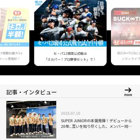
け視聴料最大3ヶ
BUCK∞TIC
セ・パ12球団公式戦は
ペーン実施中！
ンマンライ
「スカパー！プロ野球セット」で！
記事・インタビュー
2025.07.10
SUPER JUNIORの本領発揮！デビューから
20年...互いを知り尽くした、メンバー同士
の絆が透けてみえるバラエティ「目覚まし
Super TV」