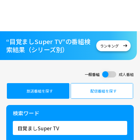
“目覚ましSuper TV”の番組検
ランキング
索結果（シリーズ別）
一般番組
成人番組
放送番組を探す
配信番組を探す
検索ワード