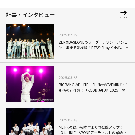
記事・インタビュー
2025.07.19
ZEROBASEONEのリーダー、ソン・ハンビ
ンに集まる熱視線！BTSやStray Kidsら、名
曲カバーも喝采を呼んだK-POP第5世代の
確かな実力
2025.05.28
BIGBANGのD-LITE、SHINeeのTAEMINらが
別格の存在感！「KCON JAPAN 2025」の空
気を一変させた「レベチ」なパフォーマン
ス
2025.05.28
ME:Iへの歓声も昨年よりひと際アップ！
JO1、INIらLAPONEアーティストの躍動が