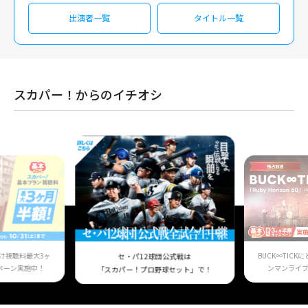
出演者一覧
タイトル一覧
スカパー！からのイチオシ
け視聴料最大3ヶ
BUCK∞TIC
セ・パ12球団公式戦は
ペーン実施中！
ンマンライ
「スカパー！プロ野球セット」で！