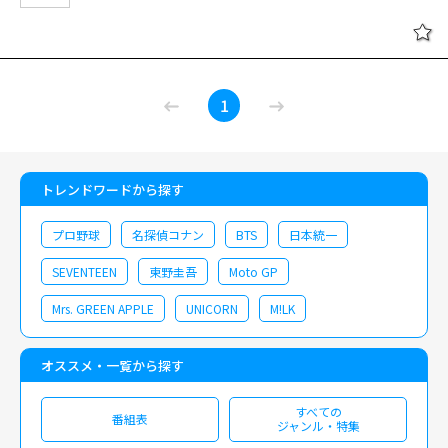
1
トレンドワードから探す
プロ野球
名探偵コナン
BTS
日本統一
SEVENTEEN
東野圭吾
Moto GP
Mrs. GREEN APPLE
UNICORN
M!LK
オススメ・一覧から探す
すべての
番組表
ジャンル・特集