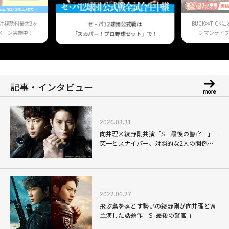
け視聴料最大3ヶ
BUCK∞TIC
セ・パ12球団公式戦は
ペーン実施中！
ンマンライ
「スカパー！プロ野球セット」で！
記事・インタビュー
2026.03.31
向井理×綾野剛共演「S－最後の警官－」――
突一とスナイパー、対照的な2人の関係性
が胸を熱くする警察ドラマ
2022.06.27
飛ぶ鳥を落とす勢いの綾野剛が向井理とW
主演した話題作「S -最後の警官-」