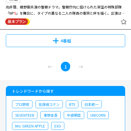
向井理、綾野剛共演の警察ドラマ。警察庁内に設けられた架空の特殊部隊
「NP
S
」を舞台に、タイプの異なる二人の隊員の衝突と絆を描く。出演はほ
かに吹石一恵、大森南朋。 猪突猛進な元ボクサーNP
S
隊員・神御蔵一號
（向井理）と冷静沈着な
S
AT随一の天才スナイパー・蘇我伊織（綾野剛）。
警察庁内に設けられた捜査権を持つ架空の特殊部隊、警察庁特殊急襲捜査班
（National Police
S
afetyrescue＝通称“NP
S
”）を舞台に、まったくタイプの
4番組
異なる対照的な二人の隊員が、時に激しく衝突しながら凶悪事件に挑んでい
く。
1
トレンドワードから探す
プロ野球
名探偵コナン
BTS
日本統一
SEVENTEEN
東野圭吾
中森明菜
UNICORN
Mrs. GREEN APPLE
EXO