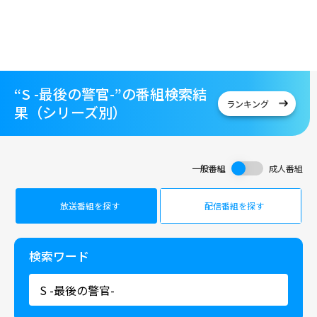
“S -最後の警官-”の番組検索結
ランキング
果（シリーズ別）
一般番組
成人番組
放送番組を探す
配信番組を探す
検索ワード