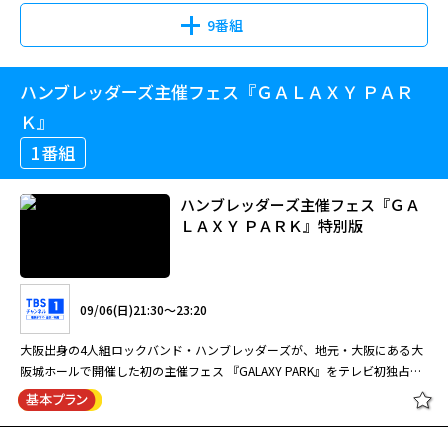
温かい人物でもある。仕事は完璧にこなす半面、不仲な両親を見て育ったこ
9番組
と で恋や愛を信じなくなってしまった、いわば“こじらせ女子”。プライベ
ートでは最近飼い始めた愛犬のサクラ（mie）を溺 愛し、シングルライフを
満喫している。 そんな愛子と愛犬を通じて出会うことになる獣医・白崎快
ハンブレッダーズ主催フェス『ＧＡＬＡＸＹ ＰＡＲ
を演じたのが、成田凌。動物病院で若き院長を務め、日々動 物たちの命に
Ｋ』
向き合っている快は、腕もルックスも良くスタッフや患者からも慕われてい
る。一見“陽キャ”だが、どこか つかみどころがなく、実は周りに人を寄せ
1番組
付けない人物。快には「将軍」（レオ）と名付けた愛犬がいる。1年前に迷
い 犬として病院に運ばれてきたところを保護し、今ではすっかり大事な相
ハンブレッダーズ主催フェス『ＧＡ
棒だ。 快は将軍の散歩中にサクラを連れた愛子と出会い、愛犬同士が一目
ＬＡＸＹ ＰＡＲＫ』特別版
惚れしたことで、ふたりの運命も大きく動き出 す！また、迷い犬になる前
の将軍には大きな秘密が…。 さらに、愛子・快と深く関わっていくことに
なるワケアリ韓国人御曹司のウ・ソハを、ナ・イヌが演じる。ソハはある使
命を 持って日本に来て快に近づこうとし、ひょんなことから愛子とも出会
うことに。 “愛”をこじらせている男女3人が犬をきっかけに出会い、時にぶ
09/06(日)21:30～23:20
つかり合いながらも“愛”を知っていく、爽やかで優しい ラブストーリー。
大阪出身の4人組ロックバンド・ハンブレッダーズが、地元・大阪にある大
2025年作品。
阪城ホールで開催した初の主催フェス 『GALAXY PARK』をテレビ初独占放
送！ 高校1年生の文化祭出演をきっかけに結成されたハンブレッダーズ。
2024年に結成15周年を迎え、「生まれ育った大 阪にバンドとして恩返しが
したい」という想いから、自身初となる主催フェスを開催。 同じ大学出身