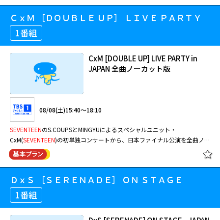
ＣｘＭ ［ＤＯＵＢＬＥ ＵＰ］ ＬＩＶＥ ＰＡＲＴＹ
1番組
CxM [DOUBLE UP] LIVE PARTY in
JAPAN 全曲ノーカット版
08/08(土)15:40～18:10
SEVENTEEN
のS.COUPSとMINGYUによるスペシャルユニット・
CxM(
SEVENTEEN
)の初単独コンサートから、日本ファイナル公演を全曲ノー
カットで独占放送！
ＤｘＳ ［ＳＥＲＥＮＡＤＥ］ ＯＮ ＳＴＡＧＥ
1番組