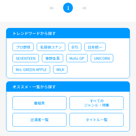
の先輩アーティスト・岡崎体育をはじめ、マカロニえんぴつ、KANA-
1
BOON、キュウソネコカミ、KOTORI、 ズーカラデル、ナードマグネット、
SEVENTEEN
AGAiN、ハルカミライなど、インディーズ時代から交流のある
同世代バン ドや人気アーティストが勢揃い。出演交渉した全アーティスト
が即日快諾するなど、ライブでは互いへのリスペクトがあ ふれる愛に満ち
トレンドワードから探す
た空間が広がった。 “銀河のように壮大な歌も、公園で鳴っているような素
朴な歌も集まる場所にしたい”――そんな想いが込められた 『GALAXY PARK』。
記念すべき第1回のライブステージに加え、スペシャルインタビューやここ
プロ野球
名探偵コナン
BTS
日本統一
でしか見ることのできない 本番前後の舞台裏映像もお届け。 ますます注目
SEVENTEEN
東野圭吾
Moto GP
UNICORN
を浴びるハンブレッダーズをはじめとしたロックバンドたちが、音楽を通し
て届けるそれぞれの想いを受け 取っていただきたい。ハンブレッダーズの
Mrs. GREEN APPLE
M!LK
キャリア史上最大のお祭りライブを、どうぞお見逃しなく。 【放送アーテ
ィスト・放送楽曲】 ＜キュウソネコカミ＞ 01.GALAXY 02.変な踊り 03.私飽
きぬ私 ＜岡崎体育＞ 01.なにをやってもあかんわ 02.FRIENDS ＜KANA-
オススメ・一覧から探す
BOON＞ 01.スターマーカー 02.まっさら ＜ハンブレッダーズ＞ 01.グー
02.DAY DREAM BEAT 03.DANCING IN THE ROOM 04.ビリビリ 05.ちょっとロ
すべての
番組表
ンリー 06.銀河高速 ※ハンブレッダーズの4曲目タイトルの「ビリビリ」
ジャンル・特集
は、正式には雷の絵文字です。システムの都合上「ビリビリ」となって お
ります。
出演者一覧
タイトル一覧