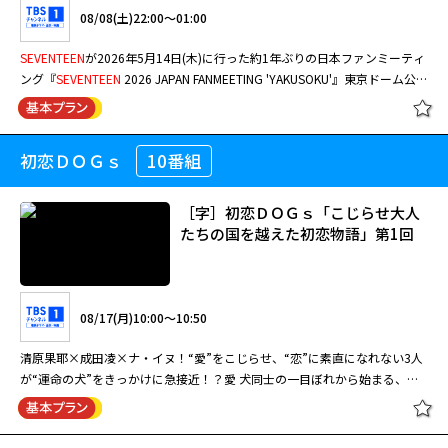
08/08(土)22:00～01:00
SEVENTEEN
が2026年5月14日(木)に行った約1年ぶりの日本ファンミーティ
ング『
SEVENTEEN
2026 JAPAN FANMEETING 'YAKUSOKU'』東京ドーム公演
を独占放送！
初恋ＤＯＧｓ
10番組
［字］初恋ＤＯＧｓ「こじらせ大人
たちの国を越えた初恋物語」第1回
08/17(月)10:00～10:50
清原果耶×成田凌×ナ・イヌ！“愛”をこじらせ、“恋”に素直になれない3人
が“運命の犬”をきっかけに急接近！？愛 犬同士の一目ぼれから始まる、ワ
ケアリ男女3人＆2匹の犬が繰り広げる、国を越えたラブストーリー！ 清原
果耶演じる花村愛子は、離婚訴訟を専門に手掛ける敏腕弁護士。完璧主義で
いつもクールだが、夫婦間の問題 で苦しむ依頼人と親身になって向き合う