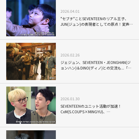
2026.04.01
"セブチ"ことSEVENTEENのリアル王子、
JUN(ジュン)の表現者としての原点！変声
期前と思しき少年の叫び、寂しさ、怒り...
切実な胸中が滲み出た「野。良犬」
2026.02.26
ジェジュン、SEVENTEEN・JEONGHAN(ジ
ョンハン)＆DINO(ディノ)との交流も...「デ
ビューからずっと見守ってた」と明かす、
韓国芸能界の繋がり
2026.01.30
SEVENTEENのユニット活動が加速！
CxM(S.COUPS×MINGYU)、
DxS(DK×SEUNGKWAN)に先駆け、話題を
呼んだ同い年の親友コンビ・
HOSHI×WOOZIの絆