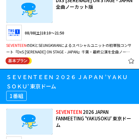
DxS [SERENADE] ON STAGE - JAPAN
全曲ノーカット版
08/08(土)18:10～21:50
SEVENTEEN
のDKとSEUNGKWANによるスペシャルユニットの初単独コンサ
ート『DxS [SERENADE] ON STAGE - JAPAN』千葉・最終公演を全曲ノーカ
ットで独占放送！
ＳＥＶＥＮＴＥＥＮ ２０２６ ＪＡＰＡＮ ’ＹＡＫＵ
ＳＯＫＵ’ 東京ドーム
1番組
SEVENTEEN
2026 JAPAN
FANMEETING 'YAKUSOKU' 東京ドー
ム