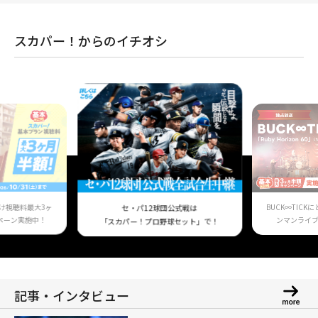
スカパー！からのイチオシ
け視聴料最大3ヶ
BUCK∞TIC
セ・パ12球団公式戦は
ペーン実施中！
ンマンライ
「スカパー！プロ野球セット」で！
記事・インタビュー