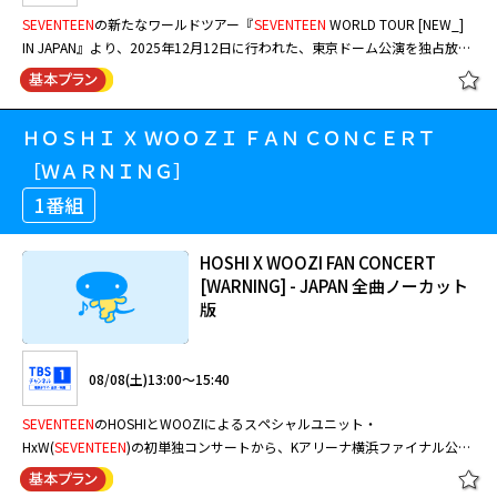
SEVENTEEN
の新たなワールドツアー『
SEVENTEEN
WORLD TOUR [NEW_]
IN JAPAN』より、2025年12月12日に行われた、東京ドーム公演を独占放送
する。
ＨＯＳＨＩ Ｘ ＷＯＯＺＩ ＦＡＮ ＣＯＮＣＥＲＴ
［ＷＡＲＮＩＮＧ］
1番組
HOSHI X WOOZI FAN CONCERT
[WARNING] - JAPAN 全曲ノーカット
版
08/08(土)13:00～15:40
SEVENTEEN
のHOSHIとWOOZIによるスペシャルユニット・
HxW(
SEVENTEEN
)の初単独コンサートから、Kアリーナ横浜ファイナル公演
を全曲ノーカットで独占放送！