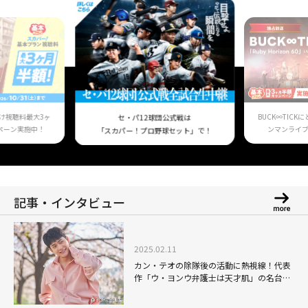
け視聴料最大3ヶ
BUCK∞TIC
セ・パ12球団公式戦は
ペーン実施中！
ンマンライ
「スカパー！プロ野球セット」で！
記事・インタビュー
2025.02.11
カン・テオの除隊後の活動に熱視線！代表
作「ウ・ヨンウ弁護士は天才肌」の名台詞
を引用したパロディなどで魅せる七変化