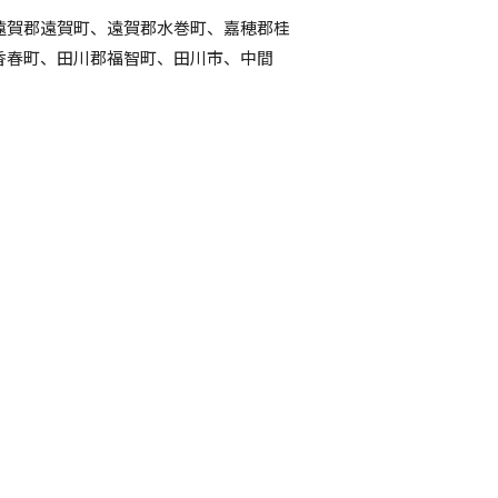
遠賀郡遠賀町、遠賀郡水巻町、嘉穂郡桂
香春町、田川郡福智町、田川市、中間