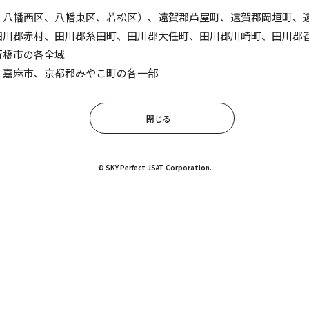
、八幡西区、八幡東区、若松区）、遠賀郡芦屋町、遠賀郡岡垣町、
田川郡赤村、田川郡糸田町、田川郡大任町、田川郡川崎町、田川郡
行橋市の各全域
、嘉麻市、京都郡みやこ町の各一部
閉じる
© SKY Perfect JSAT Corporation.