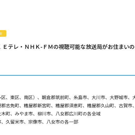
せ
 Ｅテレ・ＮＨＫ-ＦＭの視聴可能な放送局がお住まい
多区、東区、南区）、朝倉郡筑前町、糸島市、大川市、大野城市、
屋郡志免町、糟屋郡新宮町、糟屋郡須恵町、糟屋郡久山町、古賀市
大木町、みやま市、柳川市、八女郡広川町の各全域
市、久留米市、宗像市、八女市の各一部