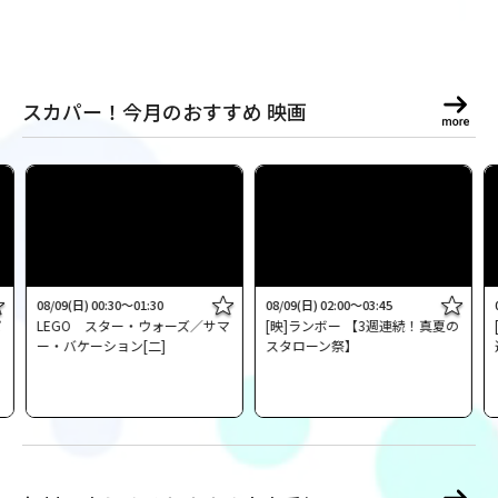
スカパー！今月のおすすめ 映画
08/09(日) 00:30～01:30
08/09(日) 02:00～03:45
パ
LEGO スター・ウォーズ／サマ
[映]ランボー 【3週連続！真夏の
ー・バケーション[二]
スタローン祭】