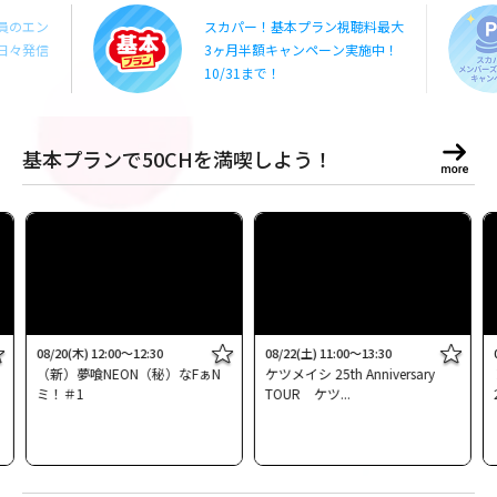
員のエン
スカパー！基本プラン視聴料最大
日々発信
3ヶ月半額キャンペーン実施中！
10/31まで！
基本プランで50CHを満喫しよう！
08/20(木) 12:00～12:30
08/22(土) 11:00～13:30
（新）夢喰NEON（秘）なFぁN
ケツメイシ 25th Anniversary
ミ！＃1
TOUR ケツ