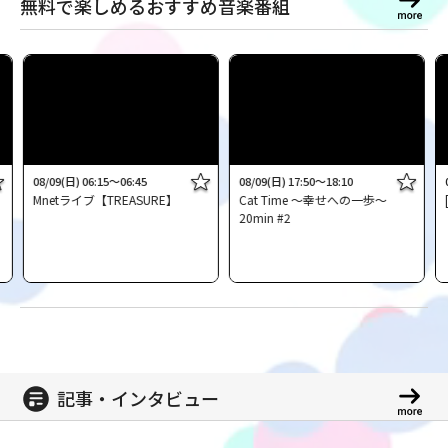
無料で楽しめるおすすめ音楽番組
08/09(日) 06:15～06:45
08/09(日) 17:50～18:10
：
Mnetライブ【TREASURE】
Cat Time ～幸せへの一歩～
20min #2
記事・インタビュー