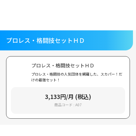
メ
イ
ン
コ
ン
テ
プロレス・格闘技セットＨＤ
ン
ツ
に
移
プロレス・格闘技セットＨＤ
動
プロレス・格闘技の人気団体を網羅した、スカパー！だ
けの最強セット！
3,133円/月 (税込)
商品コード : A07