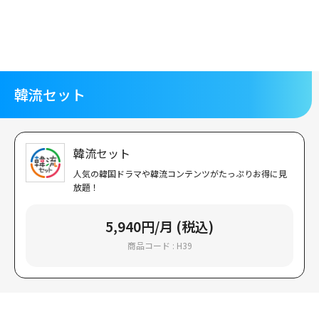
メ
イ
ン
コ
ン
テ
韓流セット
ン
ツ
に
移
韓流セット
動
人気の韓国ドラマや韓流コンテンツがたっぷりお得に見
放題！
5,940円/月 (税込)
商品コード : H39