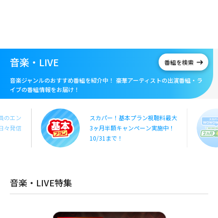
メ
イ
ン
コ
ン
テ
音楽・LIVE
番組を検索
ン
ツ
音楽ジャンルのおすすめ番組を紹介中！ 豪華アーティストの出演番組・ラ
に
イブの番組情報をお届け！
移
動
員のエン
スカパー！基本プラン視聴料最大
日々発信
3ヶ月半額キャンペーン実施中！
10/31まで！
音楽・LIVE特集