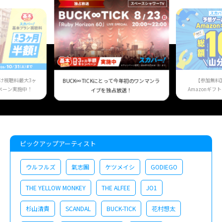
け視聴料最大3ヶ
【参加無料
BUCK∞TICKにとって今年初のワンマンラ
ペーン実施中！
Amazonギフ
イブを独占放送！
ピックアップアーティスト
ウルフルズ
氣志團
ケツメイシ
GODIEGO
THE YELLOW MONKEY
THE ALFEE
JO1
杉山清貴
SCANDAL
BUCK-TICK
花村想太