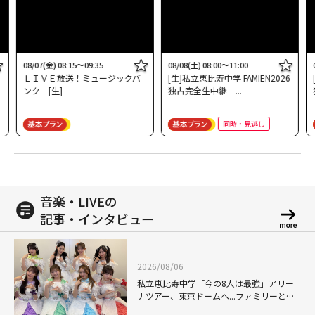
08/07(金) 08:15～09:35
08/08(土) 08:00～11:00
ＬＩＶＥ放送！ミュージックバ
[生]私立恵比寿中学 FAMIEN2026
ンク [生]
独占完全生中継
同時・見逃し
音楽・LIVEの
記事・インタビュー
2026/08/06
私立恵比寿中学「今の8人は最強」アリー
ナツアー、東京ドームへ...ファミリーと目
指す未来