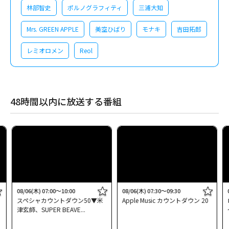
林部智史
ポルノグラフィティ
三浦大知
Mrs. GREEN APPLE
美空ひばり
モナキ
吉田拓郎
レミオロメン
Reol
48時間以内に放送する番組
08/06(木) 07:00～10:00
08/06(木) 07:30～09:30
スペシャカウントダウン50▼米
Apple Music カウントダウン 20
津玄師、SUPER BEAVE