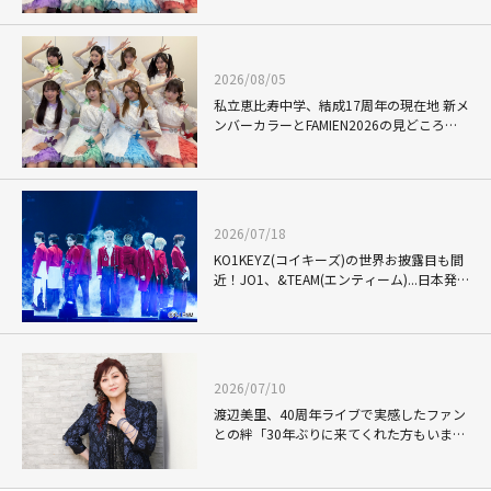
2026/08/05
私立恵比寿中学、結成17周年の現在地 新メ
ンバーカラーとFAMIEN2026の見どころを
語る
2026/07/18
KO1KEYZ(コイキーズ)の世界お披露目も間
近！JO1、&TEAM(エンティーム)...日本発
グローバルグループも存在感を放つ
「KCON」での熱狂的なファンダム
2026/07/10
渡辺美里、40周年ライブで実感したファン
との絆「30年ぶりに来てくれた方もいまし
た」