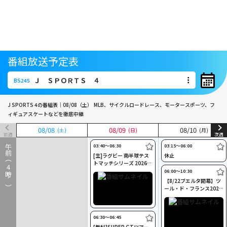
番組放送予定表
Ｊ ＳＰＯＲＴＳ ４
BS245
Ｊ ＳＰＯＲＴＳ ４
BS245
J SPORTS 4の番組表｜08/08（土）
MLB、サイクルロードレース、モータースポーツ、フ
ィギュアスケートなどを徹底中継
08
08
/
/
08
08
08
08
/
/
09
09
08
08
/
/
10
10
(土)
(土)
(日)
(日)
(月)
(月)
前週
次週
03:40〜06:30
03:15〜06:00
午前（
[生]ラグビー 南半球テス
休止
トマッチシリーズ 2026
4
アルゼンチン×南アフリ
06:00〜10:30
時～）
カ(8/8)
【8/22ブエルタ開幕】ツ
ール・ド・フランス2026
第14ステージ Cycle*
06:30〜06:45
[無料]SUPER GTツアー