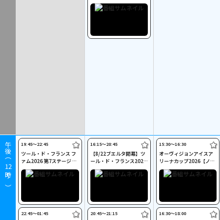
第12ステージ Cycle*
19:45〜22:45
16:15〜20:45
15:30〜16:30
午後（
ツール・ド・フランス フ
【8/22ブエルタ開幕】ツ
オーヴィジョンアイスア
ァム2026 第7ステージ Cy
ール・ド・フランス2026
リーナカップ2026【ノー
12
cle*
第13ステージ Cycle*
ビスAB男女】
時～）
22:45〜01:45
20:45〜21:15
16:30〜18:00