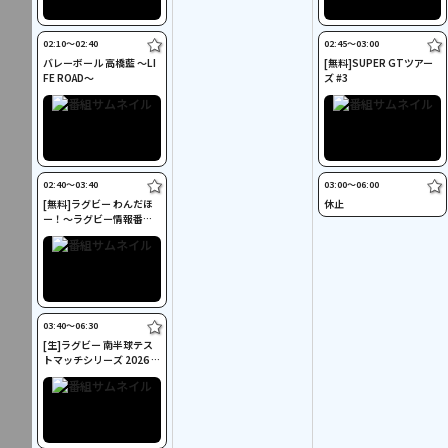
02:10〜02:40
02:45〜03:00
バレーボール 高橋藍 ～LI
[無料]SUPER GTツアー
FE ROAD～
ズ #3
02:40〜03:40
03:00〜06:00
[無料]ラグビー わんだほ
休止
ー！～ラグビー情報番組
～ #135
03:40〜06:30
[生]ラグビー 南半球テス
トマッチシリーズ 2026 ア
ルゼンチン×南アフリカ
(8/8)