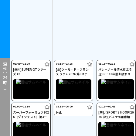
01:45〜02:00
00:15〜03:15
01:15〜02:15
深夜（
[無料]SUPER GTツアー
[生]ツール・ド・フラン
バレーボール清水邦広 引
ズ #3
ス ファム2026 第9ステー
退SP！18年間お疲れさま
24
ジ Cycle*
の会
時～）
02:00〜02:10
03:15〜06:00
02:15〜02:45
スーパーフォーミュラ202
休止
[解]J SPORTS HOOP!20
6【ダイジェスト】第3戦
26 学生バスケ情報番組 #
富士スピードウェイ
7