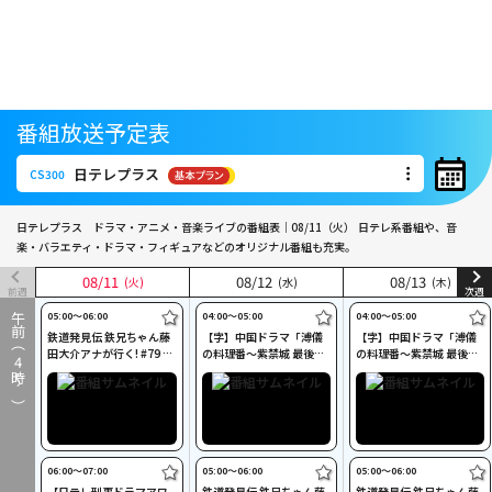
番組放送予定表
日テレプラス
CS300
日テレプラス
CS300
日テレプラス ドラマ・アニメ・音楽ライブの番組表｜08/11（火）
日テレ系番組や、音
楽・バラエティ・ドラマ・フィギュアなどのオリジナル番組も充実。
08
08
/
/
11
11
08
08
/
/
12
12
08
08
/
/
13
13
(火)
(火)
(水)
(水)
(木)
(木)
前週
次週
05:00〜06:00
04:00〜05:00
04:00〜05:00
午前（
鉄道発見伝 鉄兄ちゃん藤
【字】中国ドラマ「溥儀
【字】中国ドラマ「溥儀
田大介アナが行く! #79 房
の料理番～紫禁城 最後の
の料理番～紫禁城 最後の
4
総を走る特急列車に乗っ
日々」 #37
日々」 #38
時～）
て
06:00〜07:00
05:00〜06:00
05:00〜06:00
【日テレ刑事ドラマアワ
鉄道発見伝 鉄兄ちゃん藤
鉄道発見伝 鉄兄ちゃん藤