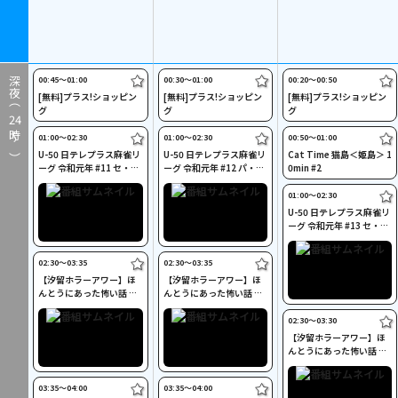
00:45〜01:00
00:30〜01:00
00:20〜00:50
深夜（
[無料]プラス!ショッピン
[無料]プラス!ショッピン
[無料]プラス!ショッピン
グ
グ
グ
24
時～）
01:00〜02:30
01:00〜02:30
00:50〜01:00
U-50 日テレプラス麻雀リ
U-50 日テレプラス麻雀リ
Cat Time 猫島＜姫島＞ 1
ーグ 令和元年 #11 セ・リ
ーグ 令和元年 #12 パ・リ
0min #2
ーグ予選(6)
ーグ予選(6)
01:00〜02:30
U-50 日テレプラス麻雀リ
ーグ 令和元年 #13 セ・リ
ーグ予選(7)
02:30〜03:35
02:30〜03:35
【汐留ホラーアワー】ほ
【汐留ホラーアワー】ほ
んとうにあった怖い話 第
んとうにあった怖い話 第
二十七夜
二十八夜
02:30〜03:30
【汐留ホラーアワー】ほ
んとうにあった怖い話 第
二十九夜
03:35〜04:00
03:35〜04:00