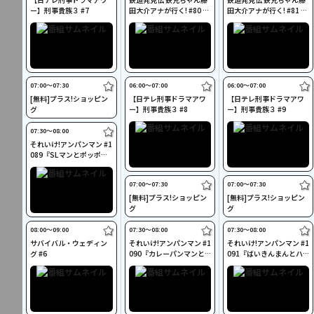
ー】刑事貴族３ #7
田大介アナが行く! #80 再
田大介アナが行く! #81 北
会SP
海道・ＪＲ宗谷本線(前
編)
07:00〜07:30
06:00〜07:00
06:00〜07:00
[無料]プラス!ショッピン
【日テレ刑事ドラマアワ
【日テレ刑事ドラマアワ
グ
ー】刑事貴族３ #8
ー】刑事貴族３ #9
07:30〜08:00
それいけ!アンパンマン #1
089『SLマンとポッポち
ゃん』ほか
07:00〜07:30
07:00〜07:30
[無料]プラス!ショッピン
[無料]プラス!ショッピン
グ
グ
08:00〜09:00
07:30〜08:00
07:30〜08:00
サバイバル・ウェディン
それいけ!アンパンマン #1
それいけ!アンパンマン #1
グ #6
090『カレーパンマンと
091『ばいきんまんとハ
ピーマントリオ』ほか
イビスちゃん』ほか