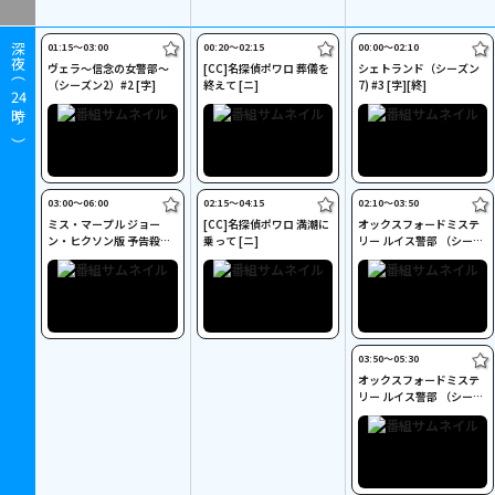
01:15〜03:00
00:20〜02:15
00:00〜02:10
深夜（
ヴェラ～信念の女警部～
[CC]名探偵ポワロ 葬儀を
シェトランド（シーズン
（シーズン2）#2 [字]
終えて [ニ]
7) #3 [字][終]
24
時～）
03:00〜06:00
02:15〜04:15
02:10〜03:50
ミス・マープル ジョー
[CC]名探偵ポワロ 満潮に
オックスフォードミステ
ン・ヒクソン版 予告殺人
乗って [ニ]
リー ルイス警部 （シーズ
[字]
ン7）#1 [字]
03:50〜05:30
オックスフォードミステ
リー ルイス警部 （シーズ
ン7）#2 [字]