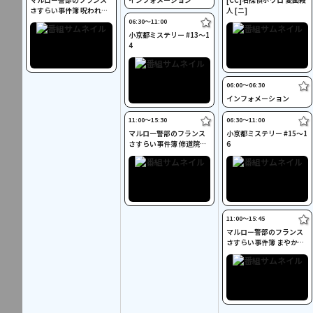
さすらい事件簿 呪われた
人 [ニ]
男/アルザスのビール醸造
06:30〜11:00
所の秘密[字]
小京都ミステリー #13～1
4
06:00〜06:30
インフォメーション
11:00〜15:30
06:30〜11:00
マルロー警部のフランス
小京都ミステリー #15～1
さすらい事件簿 修道院の
6
謎/温泉にかかる霧 [字]
11:00〜15:45
マルロー警部のフランス
さすらい事件簿 まやかし/
動物園の森の秘密 [字]