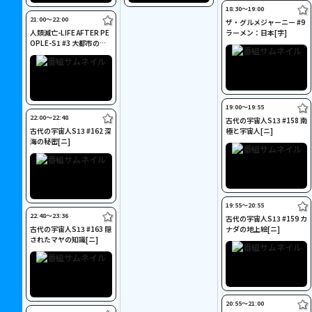
18:30〜19:00
21:00〜22:00
ザ・グルメジャーニー #9
人類滅亡-LIFE AFTER PE
ラーメン：日本[字]
OPLE-S1 #3 大都市の危
機[ニ]
19:00〜19:55
22:00〜22:48
古代の宇宙人S13 #158 南
古代の宇宙人S13 #162 深
極と宇宙人[ニ]
海の秘密[ニ]
19:55〜20:55
22:48〜23:36
古代の宇宙人S13 #159 カ
古代の宇宙人S13 #163 隠
ナダの地上絵[ニ]
されたマヤの知識[ニ]
20:55〜21:00