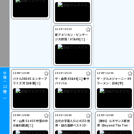
e】#6 文化・芸術の目覚
め
11:15〜13:15
新アメリカン・ビンテー
ジ大修復！#7&#8[ニ] ◆
プロの流儀
12:00〜13:00
13:15〜15:15
12:30〜12:55
午後（
バトル360 #5 エンタープ
ザ・森男 #3&#4[ニ] ◆サ
ザ・グルメジャーニー #9
ライズ 対 日本軍[ニ]
バイバル
ラーメン：日本[字]
12
時～）
13:00〜14:00
15:15〜16:05
12:55〜13:00
ザ・山男 S3 #33 吹雪の中
古代の宇宙人S12 #153 世
【無料】ルネサンス新世
の食料調達[ニ]
界・謎の遺跡ベスト10
界【Beyond The Tim
[ニ]
e】#6 文化・芸術の目覚