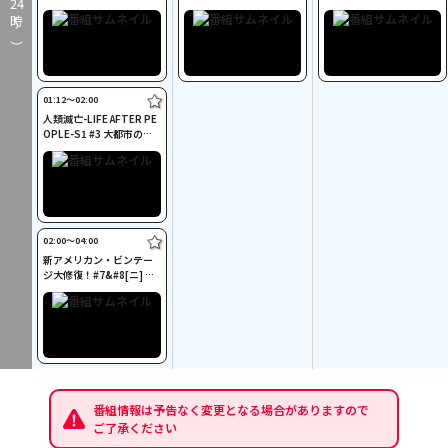
24
る地球の歴史[ニ]
12[ニ]
3～#77[ニ]
時～）
01:12〜02:00
人類滅亡-LIFE AFTER PE
OPLE-S1 #3 大都市の危
機[ニ]
02:00〜04:00
新アメリカン・ビンテー
ジ大修復！#7&#8[ニ] ◆
プロの流儀
番組情報は予告なく変更となる場合がありますので
ご了承ください