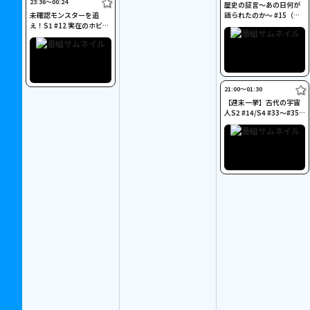
23:36〜00:24
歴史の証言～あの日何が
未確認モンスターを追
語られたのか～ #15（千
え！S1 #12 実在のホビッ
代の富士）
ト[ニ]
21:00〜01:30
【週末一挙】古代の宇宙
人S2 #14/S4 #33～#35&
#37[ニ]