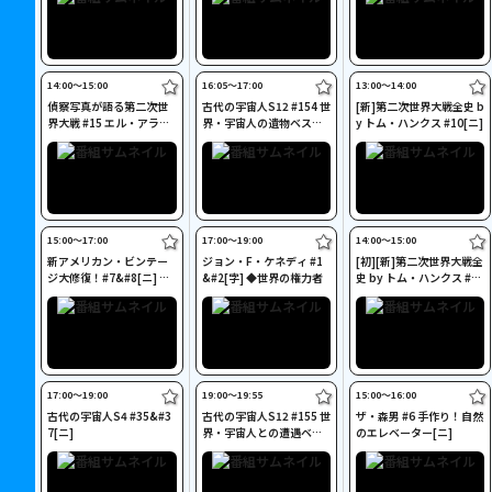
め
14:00〜15:00
16:05〜17:00
13:00〜14:00
偵察写真が語る第二次世
古代の宇宙人S12 #154 世
[新]第二次世界大戦全史 b
界大戦 #15 エル・アラメ
界・宇宙人の遺物ベスト1
y トム・ハンクス #10[ニ]
イン[ニ]
0[ニ]
15:00〜17:00
17:00〜19:00
14:00〜15:00
新アメリカン・ビンテー
ジョン・F・ケネディ #1
[初][新]第二次世界大戦全
ジ大修復！#7&#8[ニ] ◆
&#2[字] ◆世界の権力者
史 by トム・ハンクス #11
プロの流儀
[ニ]
17:00〜19:00
19:00〜19:55
15:00〜16:00
古代の宇宙人S4 #35&#3
古代の宇宙人S12 #155 世
ザ・森男 #6 手作り！自然
7[ニ]
界・宇宙人との遭遇ベス
のエレベーター[ニ]
ト10[ニ]