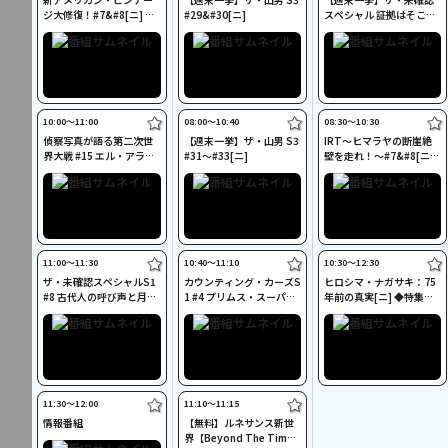
ジ大修復！#7&#8[ニ] ◆
#29&#30[ニ]
スペシャル 証拠はそこに
プロの流儀
ある！S1 #4～#8[字]
10:00〜11:00
08:00〜10:40
08:30〜10:30
偵察写真が語る第二次世
【週末一挙】ザ・山男 S3
IRT～ヒマラヤの断崖絶
界大戦 #15 エル・アラメ
#31～#33[ニ]
壁を走れ！～#7&#8[ニ]
イン[ニ]
◆トラック野郎
11:00〜11:30
10:40〜11:10
10:30〜12:30
ザ・未確認スペシャルS1
カウンティング・カーズS
ヒロシマ・ナガサキ：75
#8 古代人の呼び声と月面
1 #4 プリムス・スーパー
年前の真実[ニ] ◆特集：
基地[字]
バード[ニ]
戦争を問う
11:30〜12:00
11:10〜11:15
情報番組
【無料】ルネサンス新世
界【Beyond The Tim