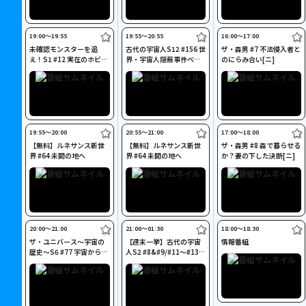
19:00〜19:55
19:55〜20:55
16:00〜17:00
未確認モンスターを追
古代の宇宙人S12 #156 世
ザ・森男 #7 不法侵入者と
え！S1 #12 実在のホビッ
界・宇宙人隠蔽事件ベス
のにらみ合い[ニ]
ト[ニ]
ト10[ニ]
19:55〜20:00
20:55〜21:00
17:00〜18:00
【無料】ルネサンス新世
【無料】ルネサンス新世
ザ・森男 #8 森で暮らせる
界 #64 未開の地へ
界 #64 未開の地へ
か？妻の下した決断[ニ]
20:00〜21:00
21:00〜01:30
18:00〜18:30
ザ・ユニバース～宇宙の
【週末一挙】古代の宇宙
情報番組
歴史～S6 #77 宇宙からみ
人S2 #8&#9/#11～#13
る地球の歴史[ニ]
[ニ]