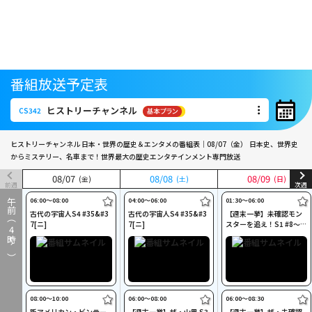
番組放送予定表
ヒストリーチャンネル
CS342
ヒストリーチャンネル
CS342
ヒストリーチャンネル 日本・世界の歴史＆エンタメの番組表｜08/07（金）
日本史、世界史
からミステリー、名車まで！世界最大の歴史エンタテインメント専門放送
08
08
/
/
07
07
08
08
/
/
08
08
08
08
/
/
09
09
(金)
(金)
(土)
(土)
(日)
(日)
前週
次週
06:00〜08:00
04:00〜06:00
01:30〜06:00
午前（
古代の宇宙人S4 #35&#3
古代の宇宙人S4 #35&#3
【週末一挙】未確認モン
7[ニ]
7[ニ]
スターを追え！S1 #8～#
4
12[ニ]
時～）
08:00〜10:00
06:00〜08:00
06:00〜08:30
新アメリカン・ビンテー
【週末一挙】ザ・山男 S3
【週末一挙】ザ・未確認