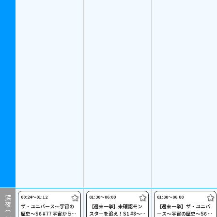
00:24〜01:12
01:30〜06:00
01:30〜06:00
深夜（
ザ・ユニバース～宇宙の
【週末一挙】未確認モン
【週末一挙】ザ・ユニバ
歴史～S6 #77 宇宙からみ
スターを追え！S1 #8～#
ース～宇宙の歴史～S6 #7