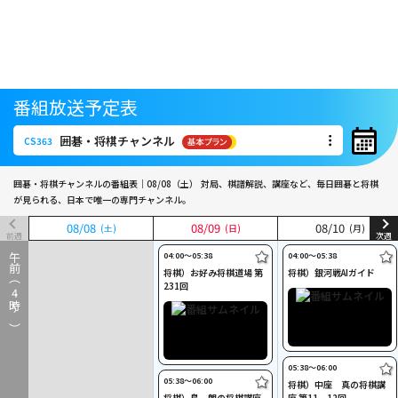
番組放送予定表
囲碁・将棋チャンネル
CS363
囲碁・将棋チャンネル
CS363
囲碁・将棋チャンネルの番組表｜08/08（土）
対局、棋譜解説、講座など、毎日囲碁と将棋
が見られる、日本で唯一の専門チャンネル。
08
08
/
/
08
08
08
08
/
/
09
09
08
08
/
/
10
10
(土)
(土)
(日)
(日)
(月)
(月)
前週
次週
04:00〜05:38
04:00〜05:38
午前（
将棋）お好み将棋道場 第
将棋）銀河戦AIガイド
231回
4
時～）
05:38〜06:00
05:38〜06:00
将棋）中座 真の将棋講
将棋）島 朗の将棋講座
座 第11、12回