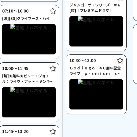
ジャンゴ ザ・シリーズ ＃６
07:10〜10:00
[吹]【プレミアムドラマ】
[映][SS]クライマーズ・ハイ
10:30〜13:00
10:00〜11:45
Ｇｏｄｉｅｇｏ ４０周年記念
ライブ ｐｒｅｍｉｕｍ ｓｔ
[無]★無料★ビリー・ジョエ
ｒｉｎｇｓ
ル：ライヴ・アット・ヤンキ
ー・スタジアム
11:45〜13:20