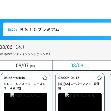
ＢＳ１０プレミアム
BS201
ＢＳ１０プレミアム
BS201
8/06（木）
のためのエンタテインメントチャンネル
08
08
/
/
07
07
08
08
/
/
08
08
(金)
(金)
(土)
(土)
03:45〜04:40
02:00〜04:15
ＳＵＩＴＳ／スーツ シーズン
[映][SS]スーパーマン II 冒険
３ ＃６[吹]
編