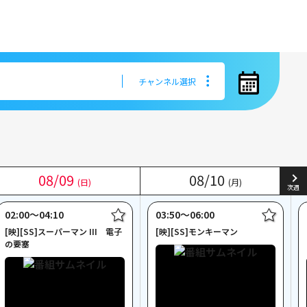
チャンネル選択
チャンネル選択
08
08
/
/
09
09
08
08
/
/
10
10
(日)
(日)
(月)
(月)
次週
02:00〜04:10
03:50〜06:00
[映][SS]スーパーマン III 電子
[映][SS]モンキーマン
の要塞