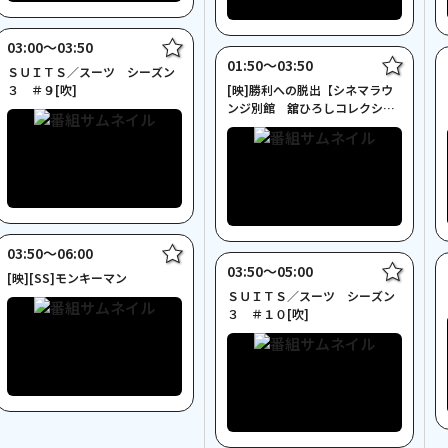
03:00〜03:50
01:50〜03:50
ＳＵＩＴＳ／スーツ シーズン
３ ＃９[吹]
[映]勝利への脱出【シネマラウ
ンジ別館 舘ひろしコレクショ
ン】
03:50〜06:00
03:50〜05:00
[映][SS]モンキーマン
ＳＵＩＴＳ／スーツ シーズン
３ ＃１０[吹]