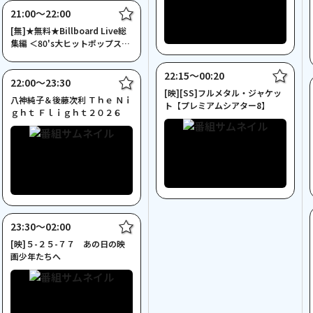
21:00〜22:00
[無]★無料★Billboard Live総
集編 ＜80's大ヒットポップス女
性ヴォー…
22:15〜00:20
22:00〜23:30
[映][SS]フルメタル・ジャケッ
八神純子＆後藤次利 Ｔｈｅ Ｎｉ
ト【プレミアムシアター8】
ｇｈｔ Ｆｌｉｇｈｔ２０２６
23:30〜02:00
[映]５-２５-７７ あの日の映
画少年たちへ