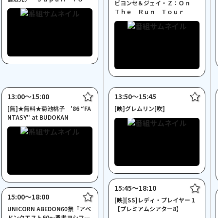
ビヨンセ＆ジェイ・Ｚ：Ｏｎ
ｒ ２０２５
Ｔｈｅ Ｒｕｎ Ｔｏｕｒ
13:00〜15:00
13:50〜15:45
[無]★無料★菊池桃子 '86 “FA
[映]グレムリン[吹]
NTASY" at BUDOKAN
15:45〜18:10
15:00〜18:00
[映][SS]レディ・プレイヤー１
UNICORN ABEDON60祭『アベ
【プレミアムシアター8】
ドンクエスト60～勇者ヨシフィ