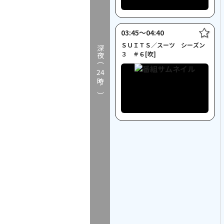
03:45〜04:40
ＳＵＩＴＳ／スーツ シーズン
深夜（
３ ＃６[吹]
24
時～）