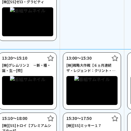
[映][SS]ゼロ・グラビティ
13:20〜15:10
13:00〜15:30
[映]グレムリン２ －新・種・
[映]戦略大作戦【６ヵ月連続
誕・生－[吹]
ザ・レジェンド：クリント・イ
ーストウッド】
15:10〜18:00
15:30〜17:50
[映][SS]トロイ【プレミアムシ
[映][SS]ミッキー１７
アター8】