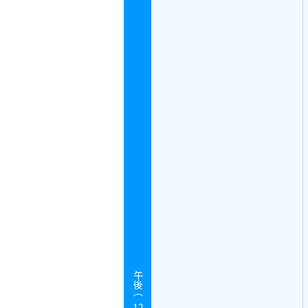
午後（
12