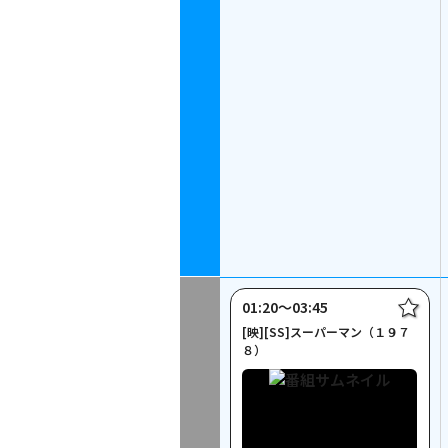
01:20〜03:45
[映][SS]スーパーマン（１９７
８）