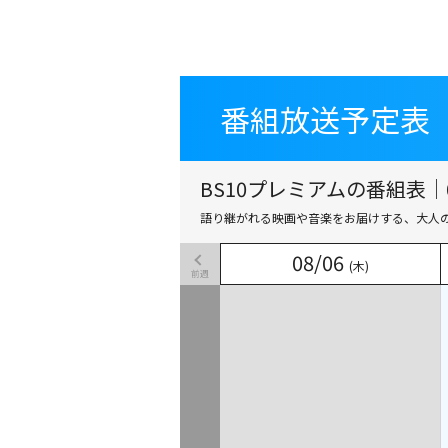
番組放送予定表
番組放送予定表
BS10プレミアムの番組表｜0
語り継がれる映画や音楽をお届けする、大人
08
08
/
/
06
06
(木)
(木)
前週