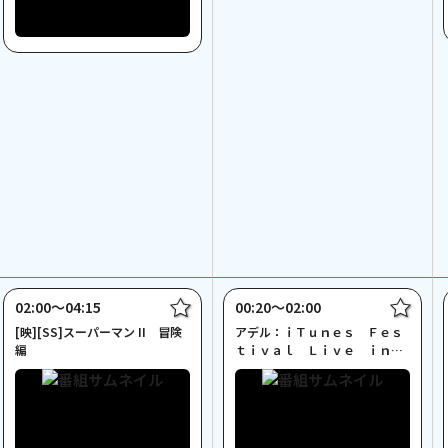
02:00〜04:15
00:20〜02:00
[映][SS]スーパーマン II 冒険
アデル：ｉＴｕｎｅｓ Ｆｅｓ
編
ｔｉｖａｌ Ｌｉｖｅ ｉｎ
Ｌｏｎｄｏｎ