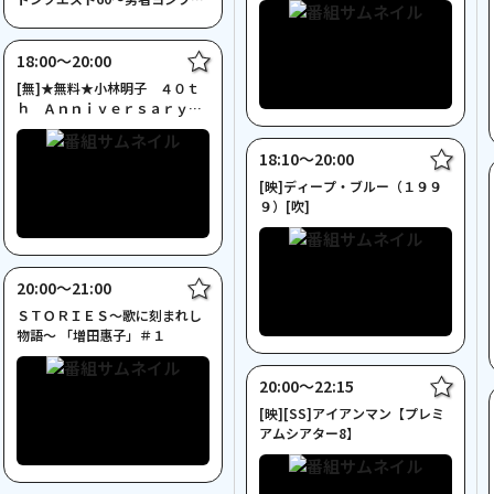
コ そして還暦へ～』
18:00〜20:00
[無]★無料★小林明子 ４０ｔ
ｈ Ａｎｎｉｖｅｒｓａｒｙ
Ｌｉｖｅ
18:10〜20:00
[映]ディープ・ブルー（１９９
９）[吹]
20:00〜21:00
ＳＴＯＲＩＥＳ～歌に刻まれし
物語～ 「増田惠子」＃１
20:00〜22:15
[映][SS]アイアンマン【プレミ
アムシアター8】