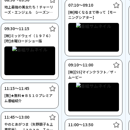
07:10〜09:10
地上最強の美女たち！チャーリ
ーズ・エンジェル シーズン
[映]暗くなるまで待って【モー
４ ＃５[吹]【あさドラマ】
ニングシアター】
09:30〜11:15
[映]ミッドウェイ（１９７６）
[吹]水曜ロードショー版
09:10〜11:00
[映][SS]マインクラフト／ザ・
ムービー
11:15〜11:45
[無]★無料★ＢＳ１０プレミア
ム番組紹介
11:45〜13:00
やのとあがつま（矢野顕子＆上
11:00〜13:50
妻宏光） Ｊａｐａｎ Ｔｏｕ