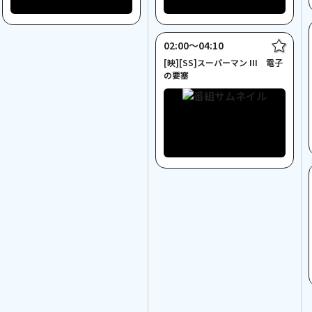
02:00〜04:10
[映][SS]スーパーマン III 電子
の要塞