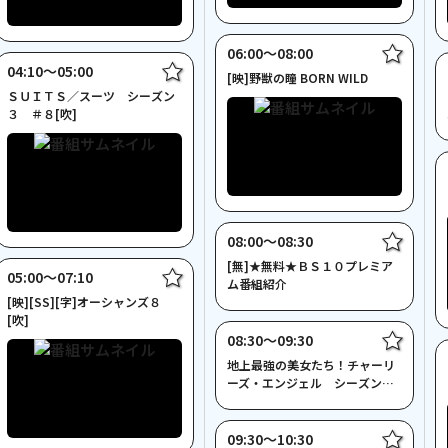
06:00〜08:00
04:10〜05:00
[映]野獣の瞳 BORN WILD
ＳＵＩＴＳ／スーツ シーズン
３ ＃８[吹]
08:00〜08:30
[無]★無料★ＢＳ１０プレミア
05:00〜07:10
ム番組紹介
[映][SS][字]オーシャンズ８
[吹]
08:30〜09:30
地上最強の美女たち！チャーリ
ーズ・エンジェル シーズン
４ ＃６[吹]【あさドラマ】
09:30〜10:30