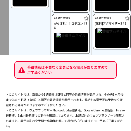
03:30〜04:00
03:30〜04:00
がんばれ！！ロボコン #8
[無料]アクマイザー3 #2
6
番組情報は予告なく変更となる場合がありますので
ご了承ください
・このサイトでは、当日から1週間分はEPGと同等の番組情報が表示され、その先1ヶ月後
まではガイド誌（有料）と同等の番組情報が表示されます。番組や放送予定は予告なく変
更される場合がありますのでご了承ください。
・このサイトは、ウェブブラウザーMicrosoft Edge最新版、Google Chrome 最新版、Firefox
最新版、Safari最新版での動作を確認しております。上記以外のウェブブラウザーで閲覧さ
れますと、表示の乱れや予期せぬ動作を起こす場合がございますので、予めご了承くださ
い。