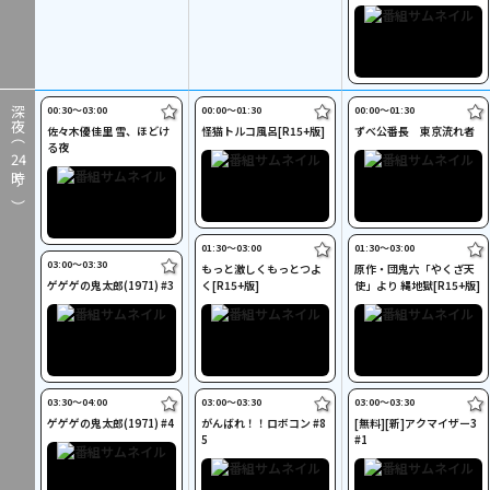
00:30〜03:00
00:00〜01:30
00:00〜01:30
深夜（
佐々木優佳里 雪、ほどけ
怪猫トルコ風呂[R15+版]
ずべ公番長 東京流れ者
る夜
24
時～）
01:30〜03:00
01:30〜03:00
03:00〜03:30
もっと激しくもっとつよ
原作・団鬼六「やくざ天
ゲゲゲの鬼太郎(1971) #3
く[R15+版]
使」より 縄地獄[R15+版]
03:30〜04:00
03:00〜03:30
03:00〜03:30
ゲゲゲの鬼太郎(1971) #4
がんばれ！！ロボコン #8
[無料][新]アクマイザー3
5
#1