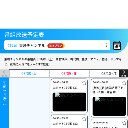
番組放送予定表
東映チャンネル
CS218
東映チャンネル
CS218
東映チャンネルの番組表｜08/08（土）
新作映画、時代劇、任侠、アニメ、特撮、ドラマな
ど、東映の人気作をノーCMで放送！
08
08
/
/
08
08
08
08
/
/
09
09
08
08
/
/
10
10
(土)
(土)
(日)
(日)
(月)
(月)
前週
次週
04:00〜04:30
04:00〜06:00
午前（
ロボット110番 #31
[無料][新]太閤記 天下を
獲った男・秀吉 #1
4
時～）
04:30〜05:00
06:00〜06:30
ロボット110番 #32
ロボット8ちゃん #7