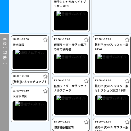
勝手にしやがれヘイ！ブ
ラザー #20
18:00〜20:30
12:00〜13:00
12:00〜13:00
午後（
家光謀殺
仮面ライダーガヴ お菓子
銭形平次 4Kリマスター版
の家の侵略者
#454
12
時～）
20:30〜21:00
13:00〜15:20
13:00〜14:00
[無料]シネマ☆チョップ！
仮面ライダーガヴ ファイ
銭形平次 4Kリマスター版
ナルステージ
セレクション放送 #768
21:00〜00:30
大日本帝国
15:20〜15:30
14:00〜15:00
[無料]番組案内
銭形平次 4Kリマスター版