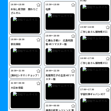
#790
16:00〜18:00
15:30〜18:00
木枯し紋次郎 関わりご
社葬
ざんせん
15:00〜16:00
ご存じ金さん捕物帳 #11
18:00〜20:00
18:00〜20:30
仁義なき戦い 広島死闘
家光謀殺
篇 4Kリマスター版
16:00〜17:00
ご存じ金さん捕物帳 #12
20:30〜21:00
20:00〜22:30
[無料]シネマ☆チョップ！
鬼龍院花子の生涯 4Kリマ
スター版
21:00〜00:30
大日本帝国
17:00〜17:30
宇宙刑事ギャバン #37
22:30〜00:00
極道の紋章 レジェンド 第