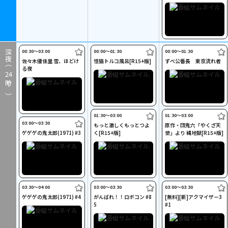
00:30〜03:00
00:00〜01:30
00:00〜01:30
深夜（
佐々木優佳里 雪、ほどけ
怪猫トルコ風呂[R15+版]
ずべ公番長 東京流れ者
る夜
24
時～）
01:30〜03:00
01:30〜03:00
03:00〜03:30
もっと激しくもっとつよ
原作・団鬼六「やくざ天
ゲゲゲの鬼太郎(1971) #3
く[R15+版]
使」より 縄地獄[R15+版]
03:30〜04:00
03:00〜03:30
03:00〜03:30
ゲゲゲの鬼太郎(1971) #4
がんばれ！！ロボコン #8
[無料][新]アクマイザー3
5
#1