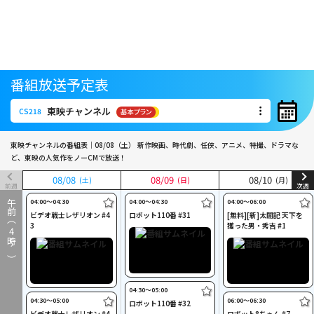
番組放送予定表
東映チャンネル
CS218
東映チャンネル
CS218
東映チャンネルの番組表｜08/08（土）
新作映画、時代劇、任侠、アニメ、特撮、ドラマな
ど、東映の人気作をノーCMで放送！
08
08
/
/
08
08
08
08
/
/
09
09
08
08
/
/
10
10
(土)
(土)
(日)
(日)
(月)
(月)
前週
次週
04:00〜04:30
04:00〜04:30
04:00〜06:00
午前（
ビデオ戦士レザリオン #4
ロボット110番 #31
[無料][新]太閤記 天下を
3
獲った男・秀吉 #1
4
時～）
04:30〜05:00
04:30〜05:00
06:00〜06:30
ロボット110番 #32
ビデオ戦士レザリオン #4
ロボット8ちゃん #7