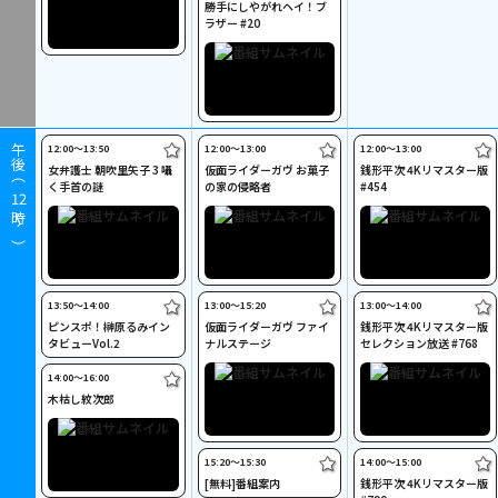
勝手にしやがれヘイ！ブ
ラザー #20
12:00〜13:50
12:00〜13:00
12:00〜13:00
午後（
女弁護士 朝吹里矢子 3 囁
仮面ライダーガヴ お菓子
銭形平次 4Kリマスター版
く手首の謎
の家の侵略者
#454
12
時～）
13:50〜14:00
13:00〜15:20
13:00〜14:00
ピンスポ！榊原るみイン
仮面ライダーガヴ ファイ
銭形平次 4Kリマスター版
タビューVol.2
ナルステージ
セレクション放送 #768
14:00〜16:00
木枯し紋次郎
15:20〜15:30
14:00〜15:00
[無料]番組案内
銭形平次 4Kリマスター版