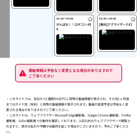
03:30〜04:00
03:30〜04:00
がんばれ！！ロボコン #8
[無料]アクマイザー3 #2
6
番組情報は予告なく変更となる場合がありますので
ご了承ください
・このサイトでは、当日から1週間分はEPGと同等の番組情報が表示され、その先1ヶ月後
まではガイド誌（有料）と同等の番組情報が表示されます。番組や放送予定は予告なく変
更される場合がありますのでご了承ください。
・このサイトは、ウェブブラウザーMicrosoft Edge最新版、Google Chrome 最新版、Firefox
最新版、Safari最新版での動作を確認しております。上記以外のウェブブラウザーで閲覧さ
れますと、表示の乱れや予期せぬ動作を起こす場合がございますので、予めご了承くださ
い。