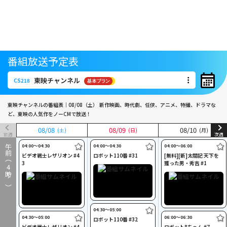
番組放送予定表
東映チャンネル
CS218
東映チャンネル
CS218
東映チャンネルの番組表｜08/08（土）
新作映画、時代劇、任侠、アニメ、特撮、ドラマな
ど、東映の人気作をノーCMで放送！
08
08
/
/
08
08
08
08
/
/
09
09
08
08
/
/
10
10
(土)
(土)
(日)
(日)
(月)
(月)
前週
次週
04:00〜04:30
04:00〜04:30
04:00〜06:00
午前（
ビデオ戦士レザリオン #4
ロボット110番 #31
[無料][新]太閤記 天下を
3
獲った男・秀吉 #1
4
時～）
04:30〜05:00
04:30〜05:00
06:00〜06:30
ロボット110番 #32
ビデオ戦士レザリオン #4
ロボット8ちゃん #7