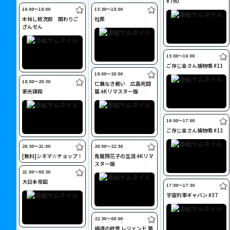
#790
16:00〜18:00
15:30〜18:00
木枯し紋次郎 関わりご
社葬
ざんせん
15:00〜16:00
ご存じ金さん捕物帳 #11
18:00〜20:00
18:00〜20:30
仁義なき戦い 広島死闘
家光謀殺
篇 4Kリマスター版
16:00〜17:00
ご存じ金さん捕物帳 #12
20:30〜21:00
20:00〜22:30
[無料]シネマ☆チョップ！
鬼龍院花子の生涯 4Kリマ
スター版
21:00〜00:30
大日本帝国
17:00〜17:30
宇宙刑事ギャバン #37
22:30〜00:00
極道の紋章 レジェンド 第