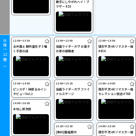
勝手にしやがれヘイ！ブ
ラザー #20
12:00〜13:50
12:00〜13:00
12:00〜13:00
午後（
女弁護士 朝吹里矢子 3 囁
仮面ライダーガヴ お菓子
銭形平次 4Kリマスター版
く手首の謎
の家の侵略者
#454
12
時～）
13:50〜14:00
13:00〜15:20
13:00〜14:00
ピンスポ！榊原るみイン
仮面ライダーガヴ ファイ
銭形平次 4Kリマスター版
タビューVol.2
ナルステージ
セレクション放送 #768
14:00〜16:00
木枯し紋次郎
15:20〜15:30
14:00〜15:00
[無料]番組案内
銭形平次 4Kリマスター版