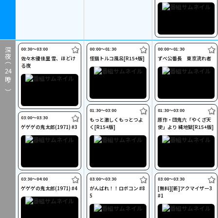
00:30〜03:00
00:00〜01:30
00:00〜01:30
深夜（
佐々木優佳里 雪、ほどけ
怪猫トルコ風呂[R15+版]
ずべ公番長 東京流れ者
る夜
24
時～）
01:30〜03:00
01:30〜03:00
03:00〜03:30
もっと激しくもっとつよ
原作・団鬼六「やくざ天
ゲゲゲの鬼太郎(1971) #3
く[R15+版]
使」より 縄地獄[R15+版]
03:30〜04:00
03:00〜03:30
03:00〜03:30
ゲゲゲの鬼太郎(1971) #4
がんばれ！！ロボコン #8
[無料][新]アクマイザー3
5
#1