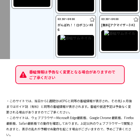
03:30〜04:00
03:30〜04:00
がんばれ！！ロボコン #8
[無料]アクマイザー3 #2
6
番組情報は予告なく変更となる場合がありますので
ご了承ください
・このサイトでは、当日から1週間分はEPGと同等の番組情報が表示され、その先1ヶ月後
まではガイド誌（有料）と同等の番組情報が表示されます。番組や放送予定は予告なく変
更される場合がありますのでご了承ください。
・このサイトは、ウェブブラウザーMicrosoft Edge最新版、Google Chrome 最新版、Firefox
最新版、Safari最新版での動作を確認しております。上記以外のウェブブラウザーで閲覧さ
れますと、表示の乱れや予期せぬ動作を起こす場合がございますので、予めご了承くださ
い。