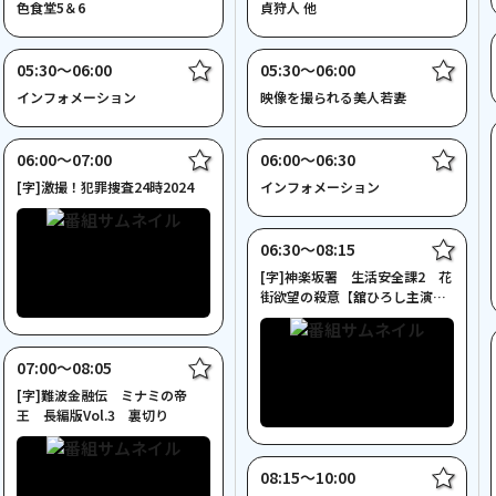
色食堂5＆6
貞狩人 他
05:30〜06:00
05:30〜06:00
インフォメーション
映像を撮られる美人若妻
06:00〜07:00
06:00〜06:30
[字]激撮！犯罪捜査24時2024
インフォメーション
06:30〜08:15
[字]神楽坂署 生活安全課2 花
街欲望の殺意【舘ひろし主演
２時間サスペンス】
07:00〜08:05
[字]難波金融伝 ミナミの帝
王 長編版Vol.3 裏切り
08:15〜10:00