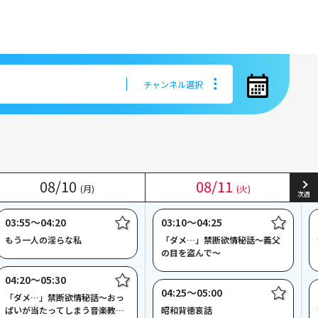
チャンネル選択
チャンネル選択
08
08
/
/
10
10
08
08
/
/
11
11
(月)
(月)
(火)
(火)
次週
03:55〜04:20
03:10〜04:25
もう一人の淫らな私
「ダメ…」禁断欲情秘話～義父
の目を盗んで～
04:20〜05:30
04:25〜05:00
「ダメ…」禁断欲情秘話～おっ
ぱいが当たってしまう音楽教室
昭和背徳哀話