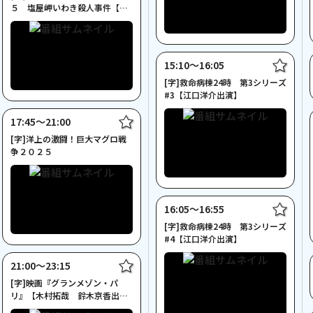
５ 塩屋岬いわき殺人事件【北
大路欣也主演２Ｈサスペンス】
15:10〜16:05
[字]救命病棟24時 第3シリーズ
#3【江口洋介出演】
17:45〜21:00
[字]洋上の激闘！巨大マグロ戦
争２０２５
16:05〜16:55
[字]救命病棟24時 第3シリーズ
#4【江口洋介出演】
21:00〜23:15
[字]映画『グランメゾン・パ
リ』【木村拓哉 鈴木京香出
演】◆NECO初◆