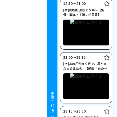
18:50〜21:00
[字]劇映画 孤独のグルメ【監
督・脚本・主演：松重豊】
21:00〜23:15
[字]あの花が咲く丘で、君とま
た出会えたら。【続編「あの
星」公開！】
午後（
12
23:15〜23:30
時～）