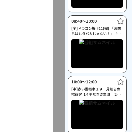
08:40〜10:00
[字]ドラゴン桜 #11(完) 「お前
らはもうバカじゃない！」「運
命の合格発表！」
10:00〜12:00
[字]赤い霊柩車１９ 見知らぬ
招待客【片平なぎさ主演 ２時
間サスペンス】