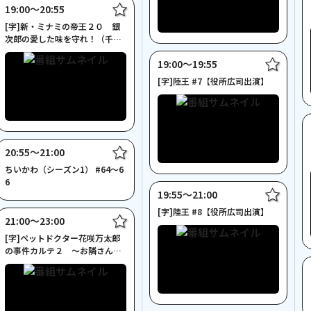
19:00〜20:55
[字]新・ミナミの帝王２０ 銀
次郎の愛した味を守れ！（千原
ジュニア主演）
19:00〜19:55
[字]陸王 #7【役所広司出演】
20:55〜21:00
ちいかわ（シーズン1） #64～6
6
19:55〜21:00
[字]陸王 #8【役所広司出演】
21:00〜23:00
[字]ペットドクター花咲万太郎
の事件カルテ２ ～お隣さんは
殺人犯！？～◆NECO初◆