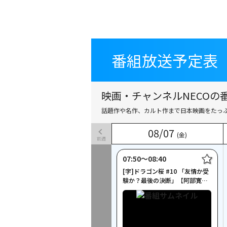
番組放送予定表
番組放送予定表
映画・チャンネルNECOの番
話題作や名作、カルト作まで日本映画をたっ
08
08
/
/
07
07
(金)
(金)
前週
07:50〜08:40
[字]ドラゴン桜 #10 「友情か受
験か？最後の決断」【阿部寛出
演】