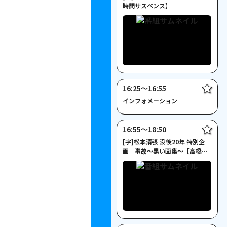
時間サスペンス】
16:25〜16:55
インフォメーション
16:55〜18:50
[字]松本清張 没後20年 特別企
画 事故～黒い画集～【高橋克
実主演】