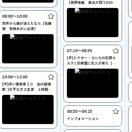
【長野後編 美女が誘う幻の旧
車】
08:00〜10:00
世界から猫が消えたなら【佐藤
健 宮崎あおい出演】
07:10〜08:55
[字]ドクター・ヨシカの犯罪カ
ルテ1 診察室に犯人が来た【木
の実ナナ主演】
10:00〜12:00
[字]赤い霊柩車２０ 血の鎮魂
歌【片平なぎさ主演 ２時間サ
スペンス】
08:55〜09:25
インフォメーション