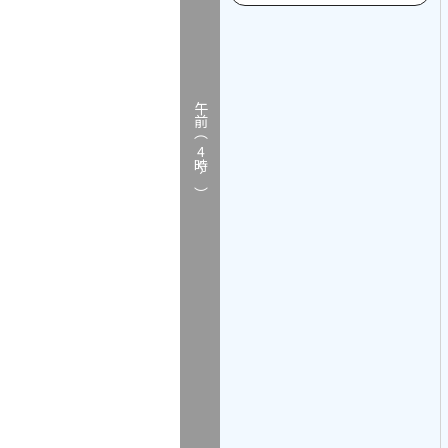
午前（
4
時～）