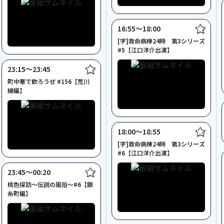
16:55〜18:00
[字]救命病棟24時 第3シリーズ
#5【江口洋介出演】
23:15〜23:45
町中華で飲ろうぜ #156【荒川
線編】
18:00〜18:55
[字]救命病棟24時 第3シリーズ
#6【江口洋介出演】
23:45〜00:20
桃色探訪～伝説の風俗～#6【錦
糸町編】