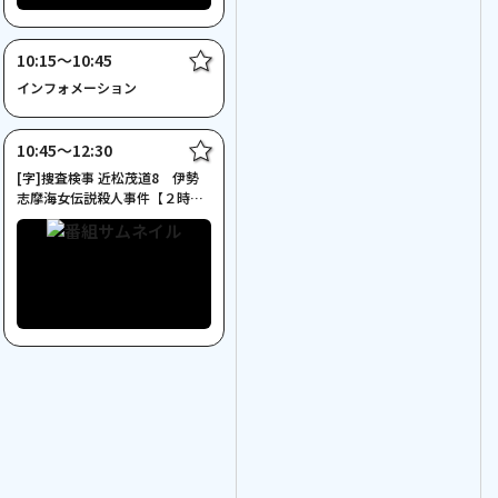
10:15〜10:45
インフォメーション
10:45〜12:30
[字]捜査検事 近松茂道8 伊勢
志摩海女伝説殺人事件【２時間
サスペンス】