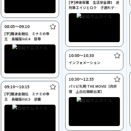
[字]神楽坂署 生活安全課3 迷
刑事エイジとロク 子連れデ
カ！花街 迷宮
08:05〜09:10
[字]難波金融伝 ミナミの帝
王 長編版Vol.4 屈辱
10:00〜10:30
インフォメーション
10:30〜12:35
09:10〜10:15
パリピ孔明 THE MOVIE【向井
理 上白石萌歌出演】
[字]難波金融伝 ミナミの帝
王 長編版Vol.5 逆襲