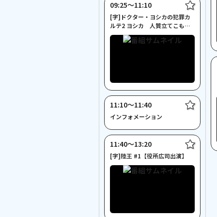
09:25〜11:10
[字]ドクター・ヨシカの犯罪カ
ルテ2 ヨシカ 人質立てこもり
事件【木の実ナナ主演】
11:10〜11:40
インフォメーション
11:40〜13:20
[字]陸王 #1【役所広司出演】