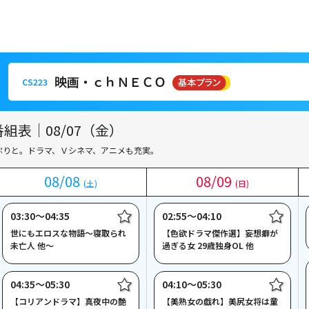
映画・ｃｈＮＥＣＯ
CS223
映画・ｃｈＮＥＣＯ
CS223
組表｜08/07（金）
ぷりと。ドラマ、Ｖシネマ、アニメも充実。
08
08
/
/
08
08
08
08
/
/
09
09
(土)
(土)
(日)
(日)
03:30〜04:35
02:55〜04:10
世にもエロスな物語～寝取られ
【色欲ドラマ傑作選】妄想癖が
未亡人 他～
過ぎる女 29歳独身OL 他
04:35〜05:30
04:10〜05:30
【コリアンドラマ】真夜中の艶
【美熟女の戯れ】美尻女将は童