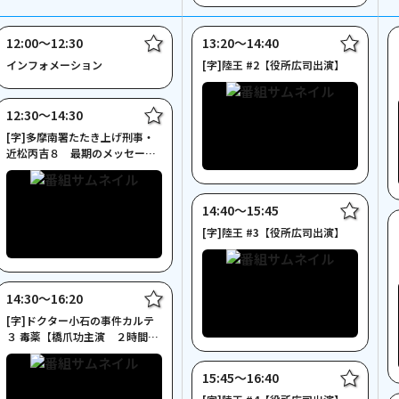
12:00〜12:30
13:20〜14:40
インフォメーション
[字]陸王 #2【役所広司出演】
12:30〜14:30
[字]多摩南署たたき上げ刑事・
近松丙吉８ 最期のメッセージ
【伊東四朗主演】
14:40〜15:45
[字]陸王 #3【役所広司出演】
14:30〜16:20
[字]ドクター小石の事件カルテ
３ 毒薬【橋爪功主演 ２時間サ
スペンス】
15:45〜16:40