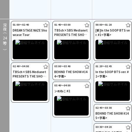
01:00〜02:40
01:40〜03:00
00:00〜01:20
深夜（
DREAM STAGE NAZE Sho
TBSch×SBS Medianet
[新]In the SOOP BTS ve
wcase Tour
PRESENTS THE SHOW
r. #1<字幕>
24
#294<字幕>
時～）
02:40〜04:00
03:00〜03:40
01:20〜02:45
TBSch×SBS Medianet
BEHIND THE SHOW #14
In the SOOP BTS ver. #
PRESENTS THE SHOW
4<字幕>
2<字幕>
#293<字幕>
03:40〜04:00
ンめねこ #2
02:45〜03:30
BEHIND THE SHOW #14
5<字幕>
03:30〜04:20