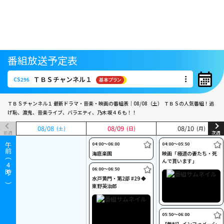
番組放送予定表
ＴＢＳチャンネル１
CS296
ＴＢＳチャンネル１
CS296
ＴＢＳチャンネル１ 最新ドラマ・音楽・映画の番組表｜08/08（土）
ＴＢＳの人気番組！逃
げ恥、渡鬼、音楽ライブ、バラエティ、乃木坂４６も！！
08
08
/
/
08
08
08
08
/
/
09
09
08
08
/
/
10
10
(土)
(土)
(日)
(日)
(月)
(月)
前週
次週
04:00〜06:00
04:00〜05:50
午前（
海底楽園
映画「極道の妻たち・死
んで貰います」
4
06:00〜06:50
時～）
水戸黄門・第2部 #29 ◆
東野英治郎
05:50〜06:00
【無料】インフォメーシ