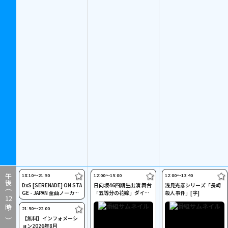
18:10〜21:50
12:00〜15:00
12:00〜13:40
午後（
DxS [SERENADE] ON STA
日向坂46四期生出演 舞台
浅見光彦シリーズ「長崎
GE - JAPAN 全曲ノーカッ
「五等分の花嫁」ダイヤ
殺人事件」[字]
12
ト版
チーム
時～）
21:50〜22:00
【無料】インフォメーシ
ョン2026年8月