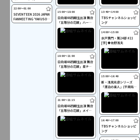
22:00〜01:00
15:00〜18:00
13:40〜14:00
SEVENTEEN 2026 JAPAN
日向坂46四期生出演 舞台
TBSチャンネルショッピ
FANMEETING 'YAKUSOK
「五等分の花嫁」ハート
ング
U' 東京ドーム
チーム
14:00〜15:00
水戸黄門・第24部 #21
[字] ◆佐野浅夫
18:00〜21:00
日向坂46四期生出演 舞台
「五等分の花嫁」星チー
ム
15:00〜16:40
新・浅見光彦シリーズ
「漂泊の楽人」(平岡祐太
主演)[字]
21:00〜21:15
日向坂46四期生出演 舞台
「五等分の花嫁」メイキ
ング映像
16:40〜17:00
TBSチャンネルショッピ
ング