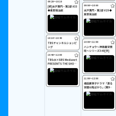
09:20〜10:10
09:00〜10:00
[終]水戸黄門・第2部 #33
◆東野英治郎
水戸黄門・第1部 #19 ◆
東野英治郎
10:10〜10:40
10:00〜11:00
TBSチャンネルショッピ
ング
ハンチョウ～神南署安積
班～シリーズ3 #8[字]
10:40〜12:00
TBSch×SBS Medianet
PRESENTS THE SHOW
#296<字幕>
11:00〜12:00
橋田壽賀子ドラマ「渡る
世間は鬼ばかり」(第9シ
リーズ) #14[字]