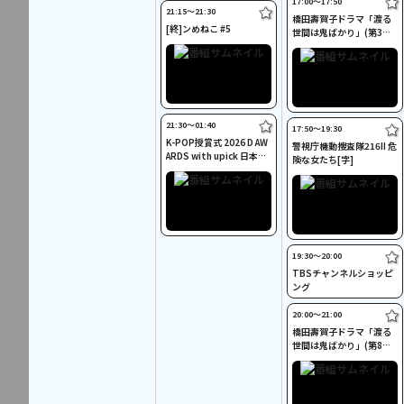
17:00〜17:50
21:15〜21:30
橋田壽賀子ドラマ「渡る
[終]ンめねこ #5
世間は鬼ばかり」(第3シ
リーズ) #27
21:30〜01:40
17:50〜19:30
K-POP授賞式 2026 D AW
警視庁機動捜査隊216II 危
ARDS with upick 日本語
険な女たち[字]
字幕版
19:30〜20:00
TBSチャンネルショッピ
ング
20:00〜21:00
橋田壽賀子ドラマ「渡る
世間は鬼ばかり」(第8シ
リーズ) #3[字]