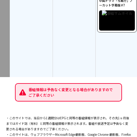
中国ドラマ「与鳳行」ノ
ーカット字幕版 #7
番組情報は予告なく変更となる場合がありますので
ご了承ください
・このサイトでは、当日から1週間分はEPGと同等の番組情報が表示され、その先1ヶ月後
まではガイド誌（有料）と同等の番組情報が表示されます。番組や放送予定は予告なく変
更される場合がありますのでご了承ください。
・このサイトは、ウェブブラウザーMicrosoft Edge最新版、Google Chrome 最新版、Firefox