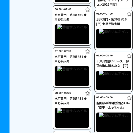
ョン2026年8月
06:50〜07:40
06:00〜07:00
水戸黄門・第2部 #30 ◆
東野英治郎
水戸黄門・第36部 #16
[字] ◆里見浩太朗
07:40〜08:30
07:00〜08:40
水戸黄門・第2部 #31 ◆
東野英治郎
十津川警部シリーズ「伊
豆の海に消えた女」[字]
08:30〜09:20
08:40〜09:00
水戸黄門・第2部 #32 ◆
東野英治郎
吉田類の酒場放浪記 #162
「南平『よっちゃん』」