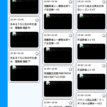
18:00〜19:30
18:15〜18:30
理麗麻雀２～最強女流ペ
ヨガから始まる美女の休
ア決定戦～ #2
日シーズン５ #7
22:35〜23:45
光あるうちに光の中を進
め 闇動画 極選 中
19:30〜21:00
18:30〜20:00
理麗麻雀２～最強女流ペ
天空麻雀２０ #2
ア決定戦～ #3
23:45〜01:00
光あるうちに光の中を進
め 闇動画 極選 下
20:00〜21:30
21:00〜22:00
天空麻雀２０ #3
双極銀玉武闘 PAIR PACHI
NKO BATTLE #293
21:30〜22:00
パチンコ頂上決戦！５ ～
22:00〜23:30
オリ法vs必勝本～ #13
メ～テレNEXT杯 理麗麻