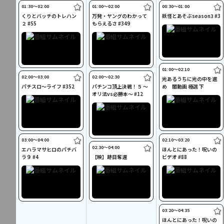
01:30〜02:00
01:00〜02:00
00:30〜01:00
くりとバッチのトレハン
万発・ヤングのわかって
妖怪とあそぶseason3 #3
２ #55
もらえるさ #349
01:00〜02:10
02:00〜03:00
02:00〜02:30
光あるうちに光の中を進
パチスロ～ライフ #352
パチンコ頂上決戦！５ ～
め 闇動画 極選 下
オリ法vs必勝本～ #12
03:00〜04:00
02:10〜03:20
02:30〜04:00
エハラマサヒロのパチバ
ほんとにあった！呪いの
ラ９ #4
【映】跡目奪還
ビデオ #88
03:20〜04:35
ほんとにあった！呪いの