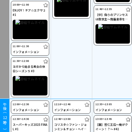
10:00〜11:00
11:40〜12:35
ENJOY！チア☆エクサ２
#1
【中】偽りのプリンセス
は救世主～傀儡皇帝を守
る運命の王妃～ #9
11:00〜11:30
インフォメーション
11:30〜12:00
ヨガから始まる美女の休
日シーズン５ #3
12:00〜12:30
12:10〜12:40
12:35〜13:05
午後（
インフォメーション
インフォメーション
インフォメーション
12
12:30〜14:30
12:40〜13:00
13:05〜13:45
時～）
スーパーキッズ2025 FINA
コリスタ☆ファン・ジョ
【韓】哲仁王后～俺がク
L #1
ンミン＆チョン・ヘイン
イーン！？～ #41