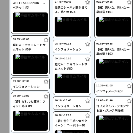
07:45〜08:45
09:15〜09:55
WHITE SCORPION レ
ベチっ！ #3
怪談のシーハナ聞かせて
【韓】悪い女、善い女 一
よ。第四章 #24
挙放送 #101
08:05〜09:00
08:45〜09:15
09:55〜10:35
超町人！チョコレートサ
ムネット #59
インフォメーション
【韓】悪い女、善い女 一
挙放送 #102
09:15〜10:10
超町人！チョコレートサ
ムネット #60
09:00〜09:30
10:35〜11:05
インフォメーション
インフォメーション
09:30〜10:00
10:10〜10:40
11:05〜11:40
【終】だれでも簡単！フ
ィットネス #9
インフォメーション
コリスタ☆ハ・ジョンウ
＆ヨ・ジング 前後編
10:40〜12:10
【韓】哲仁王后～俺がク
イーン！？～ #38～40