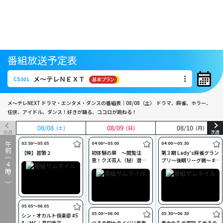
番組放送予定表
メ～テレＮＥＸＴ
CS301
メ～テレＮＥＸＴ
CS301
メ～テレNEXT ドラマ・エンタメ・ダンスの番組表｜08/08（土）
ドラマ、麻雀、ホラー、
任侠、アイドル、ダンス！好きが踊る、ココロが跳ねる！
08
08
/
/
08
08
08
08
/
/
09
09
08
08
/
/
10
10
(土)
(土)
(日)
(日)
(月)
(月)
前週
次週
03:50〜05:05
04:00〜05:00
04:00〜05:30
午前（
【映】首領２
初体験の扉 ～閲覧注
第３期 Lady's麻雀グラン
意！クズ芸人（秘）潜入
プリ～後期リーグ戦～ #1
4
レポ～ #5
4
時～）
05:05〜06:05
05:00〜06:00
05:30〜06:30
シン・オカルト倶楽部 #5
8／MC：島田秀平
つるの剛士のイジリ単車
美女たちの密談 モテるの