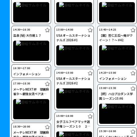
後編
14:30〜16:30
13:00〜14:00
13:45〜14:25
温泉 (秘) 大作戦１７
USA オールスターナショ
【韓】哲仁王后～俺がク
ナルズ 2026 #1
イーン！？～ #42
16:30〜17:00
14:00〜15:00
14:25〜15:00
インフォメーション
USA オールスターナショ
インフォメーション
ナルズ 2026 #2
17:00〜18:30
15:00〜15:30
メ～テレNEXT杯 理麗麻
雀９～最強女流ペア決定
【終】ハロプロダンス学
戦～ #4
園 シーズン15 #6
15:00〜16:00
女子ゴルフペアマッチ選
手権 シーズン１０ ２回
18:30〜20:00
戦 マッチ９
15:30〜16:00
メ～テレNEXT杯 理麗麻
雀９～最強女流ペア決定
ぴんくかいわいっ！私が