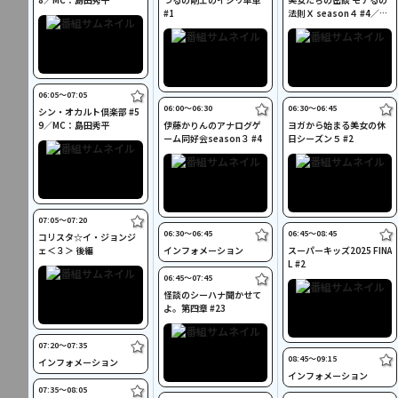
#1
法則Ｘ season４ #4／M
C：小峠英二
06:05〜07:05
06:00〜06:30
06:30〜06:45
シン・オカルト倶楽部 #5
9／MC：島田秀平
伊藤かりんのアナログゲ
ヨガから始まる美女の休
ーム同好会season３ #4
日シーズン５ #2
07:05〜07:20
06:30〜06:45
06:45〜08:45
コリスタ☆イ・ジョンジ
ェ＜３＞ 後編
インフォメーション
スーパーキッズ2025 FINA
L #2
06:45〜07:45
怪談のシーハナ聞かせて
よ。第四章 #23
07:20〜07:35
08:45〜09:15
インフォメーション
インフォメーション
07:35〜08:05