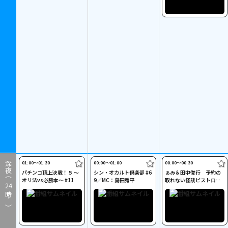
01:00〜01:30
00:00〜01:00
00:00〜00:30
深夜（
パチンコ頂上決戦！５ ～
シン・オカルト倶楽部 #6
ぁみ＆田中俊行 予約の
オリ法vs必勝本～ #11
9／MC：島田秀平
取れない怪談ビストロ～
24
暁（あきら）～ #3
時～）