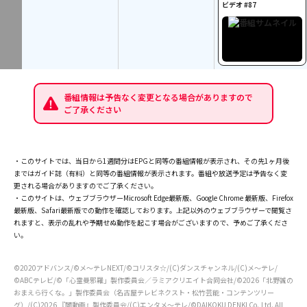
ビデオ #87
番組情報は予告なく変更となる場合がありますので
ご了承ください
・このサイトでは、当日から1週間分はEPGと同等の番組情報が表示され、その先1ヶ月後
まではガイド誌（有料）と同等の番組情報が表示されます。番組や放送予定は予告なく変
更される場合がありますのでご了承ください。
・このサイトは、ウェブブラウザーMicrosoft Edge最新版、Google Chrome 最新版、Firefox
最新版、Safari最新版での動作を確認しております。上記以外のウェブブラウザーで閲覧さ
れますと、表示の乱れや予期せぬ動作を起こす場合がございますので、予めご了承くださ
い。
©2020アドバンス/©メ～テレNEXT/©コリスタ☆/(C)ダンスチャンネル/(C)メ～テレ/
©ABCテレビ/©「心霊曼邪羅」製作委員会／ラミアクリエイト合同会社/©2026「北野誠の
おまえら行くな。」製作委員会（名古屋テレビネクスト・松竹芸能・コンテンツリー
グ）/(C)2026 『闇動画』製作委員会/(C)エンタメ～テレ/©DAIKOKU DENKI Co.,Ltd. All