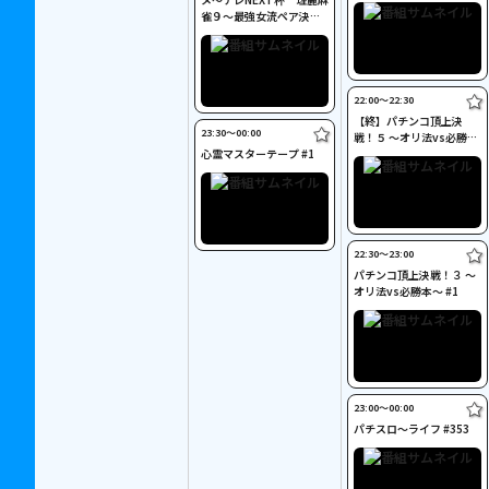
雀９～最強女流ペア決定
戦～ #5
22:00〜22:30
【終】パチンコ頂上決
23:30〜00:00
戦！５ ～オリ法vs必勝本
心霊マスターテープ #1
～ #14
22:30〜23:00
パチンコ頂上決戦！３ ～
オリ法vs必勝本～ #1
23:00〜00:00
パチスロ～ライフ #353