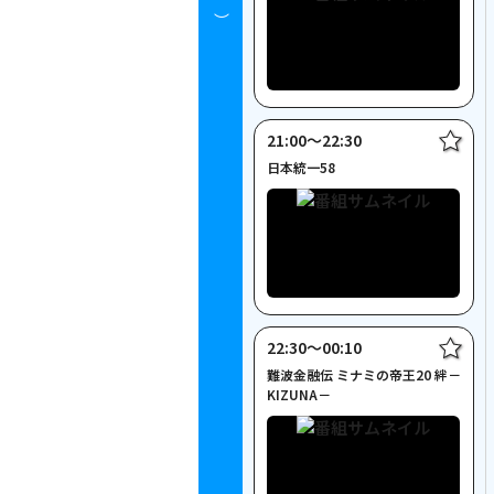
時～）
21:00〜22:30
日本統一58
22:30〜00:10
難波金融伝 ミナミの帝王20 絆－
KIZUNA－