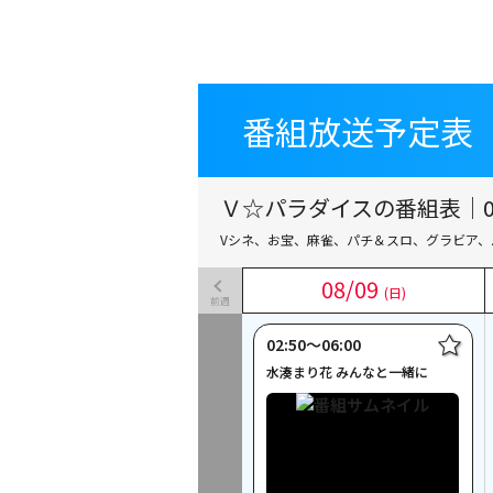
番組放送予定表
番組放送予定表
Ｖ☆パラダイスの番組表｜08
Vシネ、お宝、麻雀、パチ＆スロ、グラビア、
08
08
/
/
09
09
(日)
(日)
前週
02:50〜06:00
水湊まり花 みんなと一緒に