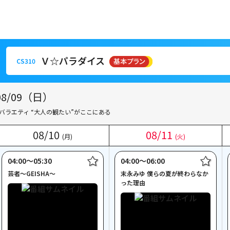
Ｖ☆パラダイス
CS310
Ｖ☆パラダイス
CS310
/09（日）
バラエティ “大人の観たい”がここにある
08
08
/
/
10
10
08
08
/
/
11
11
(月)
(月)
(火)
(火)
04:00〜05:30
04:00〜06:00
芸者～GEISHA～
末永みゆ 僕らの夏が終わらなか
った理由