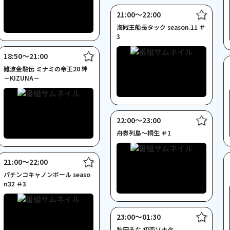
21:00〜22:00
海賊王船長タック season.11 ＃
3
18:50〜21:00
難波金融伝 ミナミの帝王20 絆
－KIZUNA－
22:00〜23:00
舟券列島～桐生 ＃1
21:00〜22:00
パチンコキャノンボール seaso
n32 ＃3
23:00〜01:30
秋田そな 初恋ソナタ