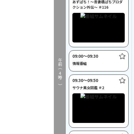
あずぱち！～吾妻橋ぱちプロダ
クション外伝～ ＃116
09:00〜09:30
午前（
情報番組
4
時～）
09:30〜09:50
サウナ美女図鑑 ＃2