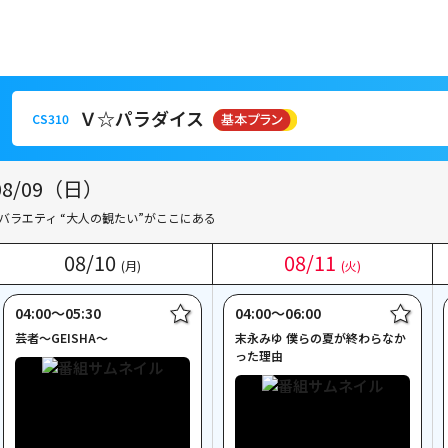
Ｖ☆パラダイス
CS310
Ｖ☆パラダイス
CS310
/09（日）
バラエティ “大人の観たい”がここにある
08
08
/
/
10
10
08
08
/
/
11
11
(月)
(月)
(火)
(火)
04:00〜05:30
04:00〜06:00
芸者～GEISHA～
末永みゆ 僕らの夏が終わらなか
った理由