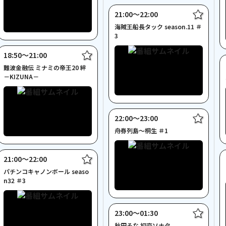
21:00〜22:00
海賊王船長タック season.11 ＃
3
18:50〜21:00
難波金融伝 ミナミの帝王20 絆
－KIZUNA－
22:00〜23:00
舟券列島～桐生 ＃1
21:00〜22:00
パチンコキャノンボール seaso
n32 ＃3
23:00〜01:30
秋田そな 初恋ソナタ