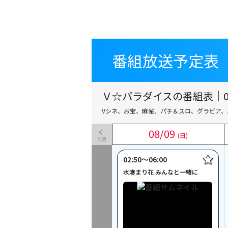
番組放送予定表
番組放送予定表
Ｖ☆パラダイスの番組表｜08
Vシネ、お宝、麻雀、パチ＆スロ、グラビア、
08
08
/
/
09
09
(日)
(日)
前週
02:50〜06:00
水湊まり花 みんなと一緒に