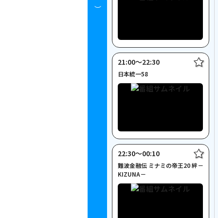
時～）
21:00〜22:30
日本統一58
22:30〜00:10
難波金融伝 ミナミの帝王20 絆－
KIZUNA－