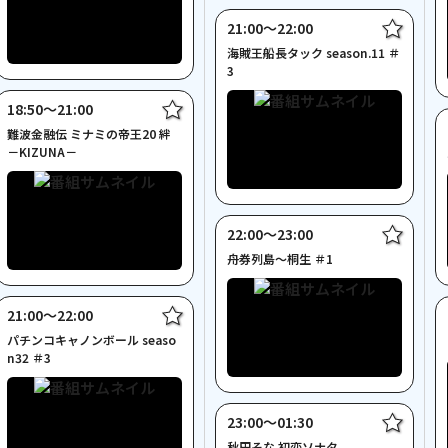
21:00〜22:00
海賊王船長タック season.11 ＃
3
18:50〜21:00
難波金融伝 ミナミの帝王20 絆
－KIZUNA－
22:00〜23:00
舟券列島～桐生 ＃1
21:00〜22:00
パチンコキャノンボール seaso
n32 ＃3
23:00〜01:30
秋田そな 初恋ソナタ