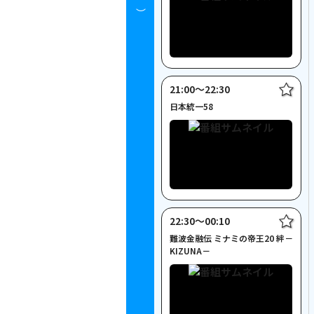
時～）
21:00〜22:30
日本統一58
22:30〜00:10
難波金融伝 ミナミの帝王20 絆－
KIZUNA－