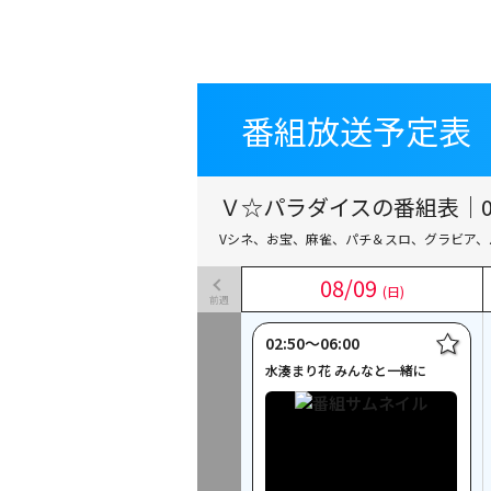
番組放送予定表
番組放送予定表
Ｖ☆パラダイスの番組表｜08
Vシネ、お宝、麻雀、パチ＆スロ、グラビア、
08
08
/
/
09
09
(日)
(日)
前週
02:50〜06:00
水湊まり花 みんなと一緒に