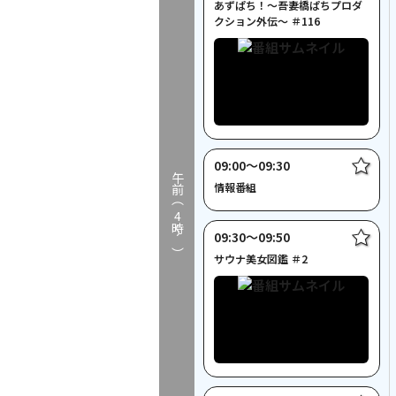
あずぱち！～吾妻橋ぱちプロダ
クション外伝～ ＃116
09:00〜09:30
午前（
情報番組
4
時～）
09:30〜09:50
サウナ美女図鑑 ＃2