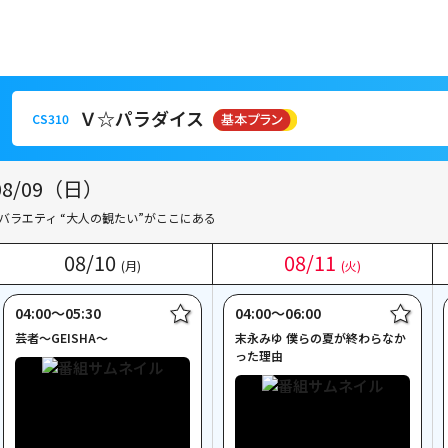
Ｖ☆パラダイス
CS310
Ｖ☆パラダイス
CS310
/09（日）
バラエティ “大人の観たい”がここにある
08
08
/
/
10
10
08
08
/
/
11
11
(月)
(月)
(火)
(火)
04:00〜05:30
04:00〜06:00
芸者～GEISHA～
末永みゆ 僕らの夏が終わらなか
った理由