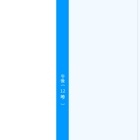
午後（
12
時～）