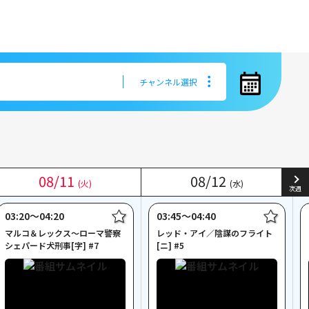
チャンネル選択
チャンネル選択
08
08
/
/
11
11
08
08
/
/
12
12
(火)
(火)
(水)
(水)
次週
03:20〜04:20
03:45〜04:40
マルコ＆レックス～ローマ警察
レッド・アイ／陰謀のフライト
シェパード犬刑事[字] #7
[ニ] #5