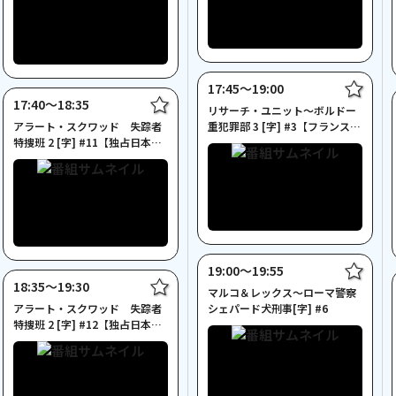
17:45〜19:00
17:40〜18:35
リサーチ・ユニット～ボルドー
アラート・スクワッド 失踪者
重犯罪部 3 [字] #3【フランスド
特捜班 2 [字] #11【独占日本
ラマ特集】
初・一挙放送】
19:00〜19:55
18:35〜19:30
マルコ＆レックス～ローマ警察
アラート・スクワッド 失踪者
シェパード犬刑事[字] #6
特捜班 2 [字] #12【独占日本
初・一挙放送】