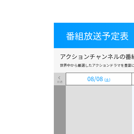
番組放送予定表
番組放送予定表
アクションチャンネルの番組
世界中から厳選したアクションドラマを豊富
08
08
/
/
08
08
(土)
(土)
前週