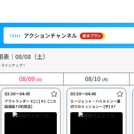
アクションチャンネル
CS311
アクションチャンネル
CS311
表｜08/08（土）
にラインナップ！
08
08
/
/
09
09
08
08
/
/
10
10
(日)
(日)
(月)
(月)
03:30〜04:45
03:50〜04:40
アウトランダー 8 [ニ] #2【二カ
エージェント・ハミルトン～裏
国語版TV初放送】
切りのミッション～ [字] #7