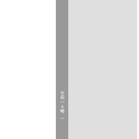
午前（
4
時～）