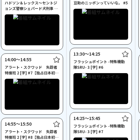
ハドソン＆レックス～セントジ
豆助のニッポンっていいな。 #5
ョンズ警察シェパード犬刑事 5
[字]「女の敵リスト」
13:30〜14:25
14:00〜14:55
フラッシュポイント -特殊機動
アラート・スクワッド 失踪者
隊SRU- 3 [字] #6
特捜班 2 [字] #7【独占日本初・
一挙放送】
14:25〜15:45
14:55〜15:50
フラッシュポイント -特殊機動
アラート・スクワッド 失踪者
隊SRU- 3 [字] #7
特捜班 2 [字] #8【独占日本初・