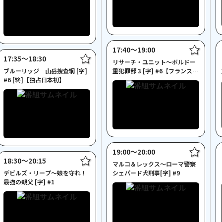
17:40〜19:00
17:35〜18:30
リサーチ・ユニット～ボルドー
ブルーリッジ 山岳捜査網 [字]
重犯罪部 3 [字] #6【フランスド
#6 [終]【独占日本初】
ラマ特集】
19:00〜20:00
18:30〜20:15
マルコ＆レックス～ローマ警察
デビルズ・リープ～娘を守れ！
シェパード犬刑事[字] #9
最強の親父 [字] #1