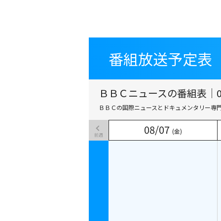
番組放送予定表
番組放送予定表
ＢＢＣニュースの番組表｜08
ＢＢＣの国際ニュースとドキュメンタリー専
08
08
/
/
07
07
(金)
(金)
前週