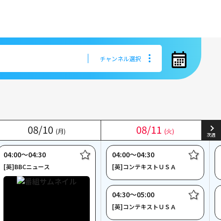
チャンネル選択
チャンネル選択
08
08
/
/
10
10
08
08
/
/
11
11
(月)
(月)
(火)
(火)
次週
04:00〜04:30
04:00〜04:30
[英]BBCニュース
[英]コンテキストＵＳＡ
04:30〜05:00
[英]コンテキストＵＳＡ