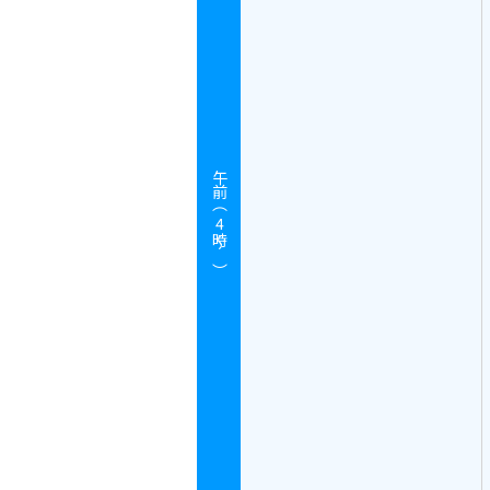
午前（
4
時～）