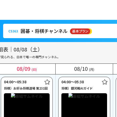
囲碁・将棋チャンネル
CS363
囲碁・将棋チャンネル
CS363
表｜08/08（土）
が見られる、日本で唯一の専門チャンネル。
08
08
/
/
09
09
08
08
/
/
10
10
(日)
(日)
(月)
(月)
04:00〜05:38
04:00〜05:38
将棋）お好み将棋道場 第231回
将棋）銀河戦AIガイド