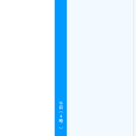
午前（
4
時～）