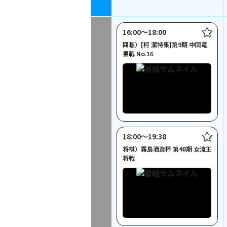
16:00〜18:00
囲碁）[柯 潔特集]第9期 中国竜
星戦 No.16
18:00〜19:38
将棋）霧島酒造杯 第48期 女流王
将戦