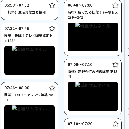
06:58〜07:32
06:48〜07:00
【無料】生活お役立ち情報
将棋）解けたら初段！7手詰 No.
239～241
07:32〜07:46
囲碁）挑戦！テレビ囲碁認定 N
o.1354
07:00〜07:10
将棋）高野秀行の初級講座 第13
回
07:46〜08:00
囲碁）Let'sチャレンジ詰碁 No.
61
07:10〜07:20