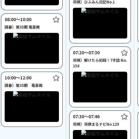
将棋）ひふみん日記No.1
08:00〜10:00
囲碁）第35期 竜星戦
07:20〜07:30
将棋）解けたら初段！7手詰 No.
158
10:00〜12:00
囲碁）第35期 竜星戦
07:30〜07:46
将棋）将棋まるナビNo.129