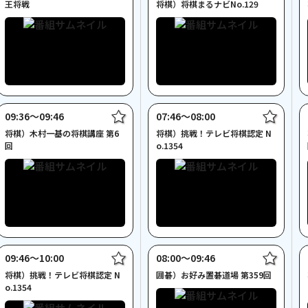
王将戦
将棋）将棋まるナビNo.129
09:36〜09:46
07:46〜08:00
将棋）木村一基の将棋講座 第6
将棋）挑戦！テレビ将棋認定 N
回
o.1354
09:46〜10:00
08:00〜09:46
将棋）挑戦！テレビ将棋認定 N
囲碁）お好み置碁道場 第359回
o.1354