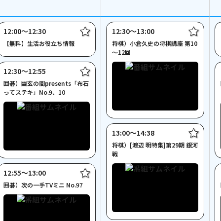
12:00〜12:30
12:30〜13:00
【無料】生活お役立ち情報
将棋）小倉久史の将棋講座 第10
～12回
12:30〜12:55
囲碁）幽玄の間presents「布石
ってステキ」No.9、10
13:00〜14:38
将棋）[渡辺 明特集]第29期 銀河
戦
12:55〜13:00
囲碁）次の一手TVミニ No.97