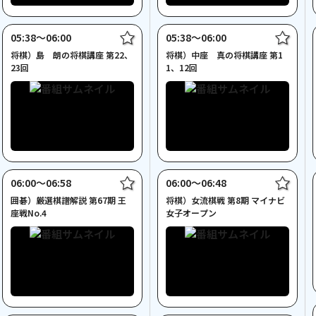
05:38〜06:00
05:38〜06:00
将棋）島 朗の将棋講座 第22、
将棋）中座 真の将棋講座 第1
23回
1、12回
06:00〜06:58
06:00〜06:48
囲碁）厳選棋譜解説 第67期 王
将棋）女流棋戦 第8期 マイナビ
座戦No.4
女子オープン