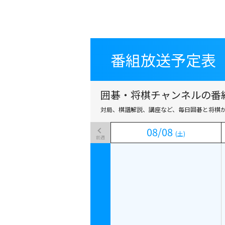
番組放送予定表
番組放送予定表
囲碁・将棋チャンネルの番組
対局、棋譜解説、講座など、毎日囲碁と将棋
08
08
/
/
08
08
(土)
(土)
前週