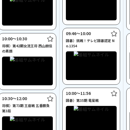
09:46〜10:00
10:00〜10:30
囲碁）挑戦！テレビ囲碁認定 N
将棋）第42期女流王将 西山朋佳
o.1354
の素顔
10:00〜11:56
10:30〜12:00
囲碁）第35期 竜星戦
将棋）第73期 王座戦 五番勝負
第3局