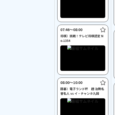
07:46〜08:00
将棋）挑戦！テレビ将棋認定 N
o.1354
08:00〜10:00
囲碁）電子ランド杯 趙 治勲名
誉名人 vs イ・チャンホ九段