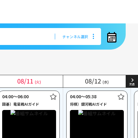
チャンネル選択
チャンネル選択
08
08
/
/
11
11
08
08
/
/
12
12
(火)
(火)
(水)
(水)
次週
04:00〜06:00
04:00〜05:38
囲碁）竜星戦AIガイド
将棋）銀河戦AIガイド