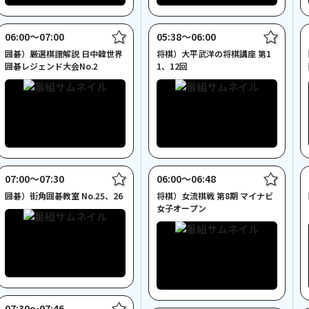
06:00〜07:00
05:38〜06:00
囲碁）厳選棋譜解説 日中韓世界
将棋）大平武洋の将棋講座 第1
囲碁レジェンド大会No.2
1、12回
07:00〜07:30
06:00〜06:48
囲碁）街角囲碁教室 No.25、26
将棋）女流棋戦 第8期 マイナビ
女子オープン
07:30〜07:46