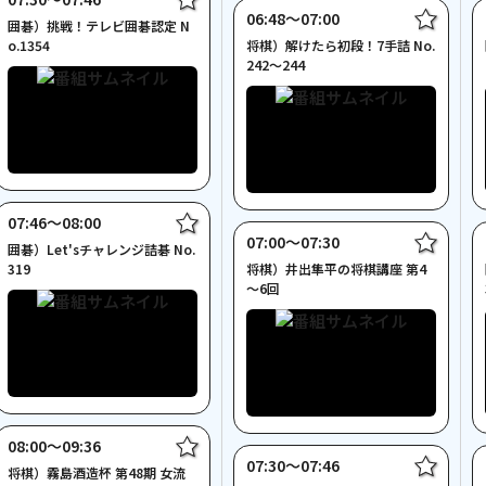
06:48〜07:00
囲碁）挑戦！テレビ囲碁認定 N
o.1354
将棋）解けたら初段！7手詰 No.
242～244
07:46〜08:00
07:00〜07:30
囲碁）Let'sチャレンジ詰碁 No.
319
将棋）井出隼平の将棋講座 第4
～6回
08:00〜09:36
07:30〜07:46
将棋）霧島酒造杯 第48期 女流