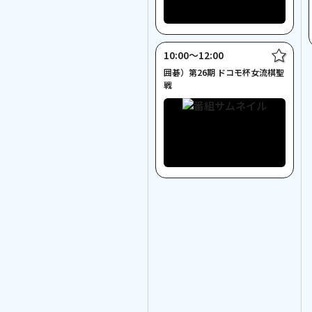
10:00〜12:00
囲碁）第26期 ドコモ杯女流棋聖
戦