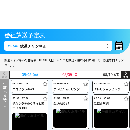
番組放送予定表
鉄道チャンネル
Ch.546
鉄道チャンネル
Ch.546
鉄道チャンネルの番組表｜08/08（土）
いつでも鉄道に浸れる日本唯一の「鉄道専門チャン
ネル」。
08
08
/
/
08
08
08
08
/
/
09
09
08
08
/
/
10
10
(土)
(土)
(日)
(日)
(月)
(月)
前週
次週
06:30〜07:00
04:00〜04:30
04:00〜04:30
午前（
ロコとりっぷ #3
テレビショッピング
テレビショッピング
4
07:00〜07:30
04:30〜05:00
04:30〜05:00
時～）
徳永ゆうきのぐるっと歌
鉄路の旅 #7
鉄路の旅 #8
テツ旅 #10