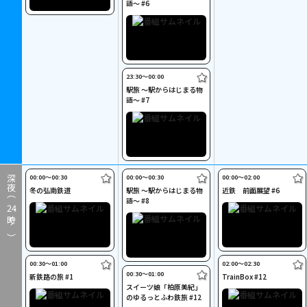
語～ #6
23:30〜00:00
駅旅 ～駅からはじまる物
語～ #7
00:00〜00:30
00:00〜00:30
00:00〜02:00
深夜（
冬の弘南鉄道
駅旅 ～駅からはじまる物
近鉄 前面展望 #6
語～ #8
24
時～）
00:30〜01:00
02:00〜02:30
00:30〜01:00
新鉄路の旅 #1
TrainBox #12
スイーツ娘「柏原美紀」
のゆるっとふわ鉄旅 #12