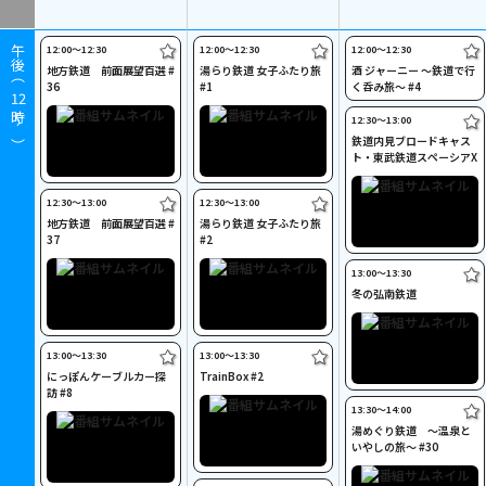
12:00〜12:30
12:00〜12:30
12:00〜12:30
午後（
地方鉄道 前面展望百選 #
湯らり鉄道 女子ふたり旅
酒 ジャーニー ～鉄道で行
36
#1
く呑み旅～ #4
12
時～）
12:30〜13:00
鉄道内見ブロードキャス
ト・東武鉄道スペーシアX
12:30〜13:00
12:30〜13:00
地方鉄道 前面展望百選 #
湯らり鉄道 女子ふたり旅
37
#2
13:00〜13:30
冬の弘南鉄道
13:00〜13:30
13:00〜13:30
にっぽんケーブルカー探
TrainBox #2
訪 #8
13:30〜14:00
湯めぐり鉄道 ～温泉と
いやしの旅～ #30