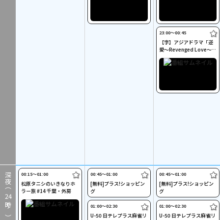
23:00〜00:45
【字】アジアドラマ「逆
愛～Revenged Love～」
#19～20
00:15〜01:00
00:45〜01:00
00:45〜01:00
深夜（
松原タニシのいきなりホ
[無料]プラス!ショッピン
[無料]プラス!ショッピン
ラー旅 #14 千葉・外房
グ
グ
24
時～）
01:00〜02:30
01:00〜02:30
U-50 日テレプラス麻雀リ
U-50 日テレプラス麻雀リ