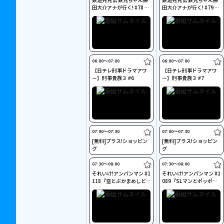
田大介アナが行く! #78 小
田大介アナが行く! #79 房
湊鐵道(千葉)
総を走る特急列車に乗っ
て
06:00〜07:00
06:00〜07:00
【日テレ刑事ドラマアワ
【日テレ刑事ドラマアワ
ー】刑事貴族３ #6
ー】刑事貴族３ #7
07:00〜07:30
07:00〜07:30
[無料]プラス!ショッピン
[無料]プラス!ショッピン
グ
グ
07:30〜08:00
07:30〜08:00
それいけ!アンパンマン #1
それいけ!アンパンマン #1
118『空とぶかまめしど
089『SLマンとポッポち
ん』ほか
ゃん』ほか