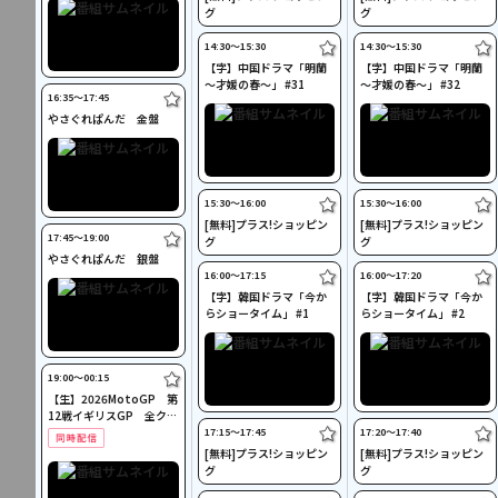
グ
グ
14:30〜15:30
14:30〜15:30
【字】中国ドラマ「明蘭
【字】中国ドラマ「明蘭
～才媛の春～」 #31
～才媛の春～」 #32
16:35〜17:45
やさぐれぱんだ 金盤
15:30〜16:00
15:30〜16:00
[無料]プラス!ショッピン
[無料]プラス!ショッピン
17:45〜19:00
グ
グ
やさぐれぱんだ 銀盤
16:00〜17:15
16:00〜17:20
【字】韓国ドラマ「今か
【字】韓国ドラマ「今か
らショータイム」 #1
らショータイム」 #2
19:00〜00:15
【生】2026MotoGP 第
12戦イギリスGP 全クラ
ス決勝
17:15〜17:45
17:20〜17:40
[無料]プラス!ショッピン
[無料]プラス!ショッピン
グ
グ