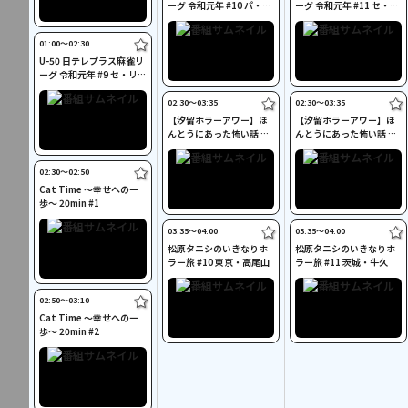
ーグ 令和元年 #10 パ・リ
ーグ 令和元年 #11 セ・リ
ーグ予選(5)
ーグ予選(6)
01:00〜02:30
U-50 日テレプラス麻雀リ
ーグ 令和元年 #9 セ・リー
グ予選(5)
02:30〜03:35
02:30〜03:35
【汐留ホラーアワー】ほ
【汐留ホラーアワー】ほ
んとうにあった怖い話 第
んとうにあった怖い話 第
二十六夜
二十七夜
02:30〜02:50
Cat Time ～幸せへの一
歩～ 20min #1
03:35〜04:00
03:35〜04:00
松原タニシのいきなりホ
松原タニシのいきなりホ
ラー旅 #10 東京・高尾山
ラー旅 #11 茨城・牛久
02:50〜03:10
Cat Time ～幸せへの一
歩～ 20min #2