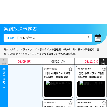
番組放送予定表
日テレプラス
Ch.619
日テレプラス
Ch.619
日テレプラス ドラマ・アニメ・音楽ライブの番組表｜08/09（日）
日テレ系番組や、音
楽・バラエティ・ドラマ・フィギュアなどのオリジナル番組も充実。
08
08
/
/
09
09
08
08
/
/
10
10
08
08
/
/
11
11
(日)
(日)
(月)
(月)
(火)
(火)
前週
次週
04:00〜05:00
04:00〜05:00
午前（
【字】中国ドラマ「溥儀
【字】中国ドラマ「溥儀
の料理番～紫禁城 最後の
の料理番～紫禁城 最後の
4
日々」 #35
日々」 #36
時～）
05:00〜06:00
05:00〜06:00
鉄道発見伝 鉄兄ちゃん藤
鉄道発見伝 鉄兄ちゃん藤