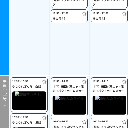
グ
グ
11:30〜12:30
11:30〜12:30
神の雫 #4
神の雫 #5
14:30〜15:35
12:30〜14:00
12:30〜14:15
午後（
やさぐれぱんだ 白盤
【字】韓国バラエティ番
【字】韓国バラエティ番
組「パク・ボゴムのカン
組「パク・ボゴムのカン
12
タービレ」 #18
タービレ」 #19
時～）
15:35〜16:35
14:00〜14:30
14:15〜14:30
やさぐれぱんだ 黒盤
[無料]プラス!ショッピン
[無料]プラス!ショッピン