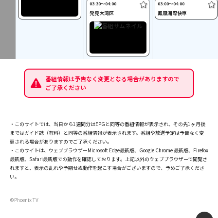
03:30〜04:00
03:00〜04:00
発見大湾区
鳳凰洲際快車
番組情報は予告なく変更となる場合がありますので
ご了承ください
・このサイトでは、当日から1週間分はEPGと同等の番組情報が表示され、その先1ヶ月後
まではガイド誌（有料）と同等の番組情報が表示されます。番組や放送予定は予告なく変
更される場合がありますのでご了承ください。
・このサイトは、ウェブブラウザーMicrosoft Edge最新版、Google Chrome 最新版、Firefox
最新版、Safari最新版での動作を確認しております。上記以外のウェブブラウザーで閲覧さ
れますと、表示の乱れや予期せぬ動作を起こす場合がございますので、予めご了承くださ
い。
©Phoenix TV