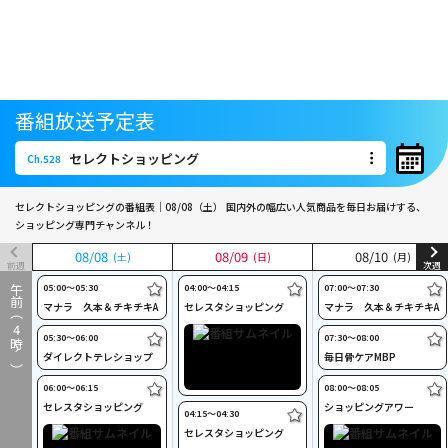
番組放送予定表
セレクトショッピング
Ch.528
セレクトショッピング
Ch.528
セレクトショッピングの番組表｜08/08（土）
国内外の幅広い人気商品を毎日お届けする、
ショッピング専門チャンネル！
08
08
/
/
08
08
08
08
/
/
09
09
08
08
/
/
10
10
(土)
(土)
(日)
(日)
(月)
(月)
前週
次週
05:00〜05:30
04:00〜04:15
07:00〜07:30
午前（
マナラ 久本＆チキチキA
セレスタショッピング
マナラ 久本＆チキチキA
4
05:30〜06:00
07:30〜08:00
時～）
ダイレクトテレショップ
毎日骨ケアMBP
06:00〜06:15
08:00〜08:05
セレスタショッピング
ショッピングアワー
04:15〜04:30
セレスタショッピング