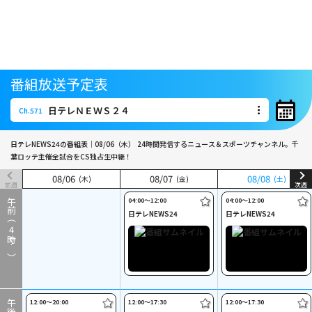
番組放送予定表
日テレＮＥＷＳ２４
Ch.571
日テレＮＥＷＳ２４
Ch.571
日テレNEWS24の番組表｜08/06（木）
24時間発信するニュース＆スポーツチャンネル。千
葉ロッテ主催全試合をCS独占生中継！
08
08
/
/
06
06
08
08
/
/
07
07
08
08
/
/
08
08
(木)
(木)
(金)
(金)
(土)
(土)
前週
次週
04:00〜12:00
04:00〜12:00
午前（
日テレNEWS24
日テレNEWS24
4
時～）
12:00〜20:00
12:00〜17:30
12:00〜17:30
午後（