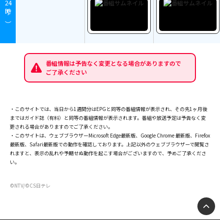
24
時～）
番組情報は予告なく変更となる場合がありますので
ご了承ください
・このサイトでは、当日から1週間分はEPGと同等の番組情報が表示され、その先1ヶ月後
まではガイド誌（有料）と同等の番組情報が表示されます。番組や放送予定は予告なく変
更される場合がありますのでご了承ください。
・このサイトは、ウェブブラウザーMicrosoft Edge最新版、Google Chrome 最新版、Firefox
最新版、Safari最新版での動作を確認しております。上記以外のウェブブラウザーで閲覧さ
れますと、表示の乱れや予期せぬ動作を起こす場合がございますので、予めご了承くださ
い。
©NTV/©CS日テレ