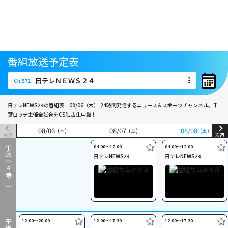
番組放送予定表
日テレＮＥＷＳ２４
Ch.571
日テレＮＥＷＳ２４
Ch.571
日テレNEWS24の番組表｜08/06（木）
24時間発信するニュース＆スポーツチャンネル。千
葉ロッテ主催全試合をCS独占生中継！
08
08
/
/
06
06
08
08
/
/
07
07
08
08
/
/
08
08
(木)
(木)
(金)
(金)
(土)
(土)
前週
次週
04:00〜12:00
04:00〜12:00
午前（
日テレNEWS24
日テレNEWS24
4
時～）
12:00〜20:00
12:00〜17:30
12:00〜17:30
午後（