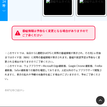
24
時～）
番組情報は予告なく変更となる場合がありますので
ご了承ください
・このサイトでは、当日から1週間分はEPGと同等の番組情報が表示され、その先1ヶ月後
まではガイド誌（有料）と同等の番組情報が表示されます。番組や放送予定は予告なく変
更される場合がありますのでご了承ください。
・このサイトは、ウェブブラウザーMicrosoft Edge最新版、Google Chrome 最新版、Firefox
最新版、Safari最新版での動作を確認しております。上記以外のウェブブラウザーで閲覧さ
れますと、表示の乱れや予期せぬ動作を起こす場合がございますので、予めご了承くださ
い。
©NTV/©CS日テレ