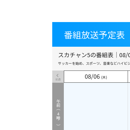
番組放送予定表
番組放送予定表
スカチャン5の番組表｜08/
サッカーを始め、スポーツ、音楽などハイビ
08
08
/
/
06
06
(木)
(木)
前週
午前（
4
時～）