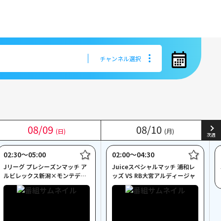
チャンネル選択
チャンネル選択
08
08
/
/
09
09
08
08
/
/
10
10
(日)
(日)
(月)
(月)
次週
02:30〜05:00
02:00〜04:30
Jリーグ プレシーズンマッチ ア
Juiceスペシャルマッチ 浦和レ
ルビレックス新潟×モンテディ
ッズ VS RB大宮アルディージャ
オ山形