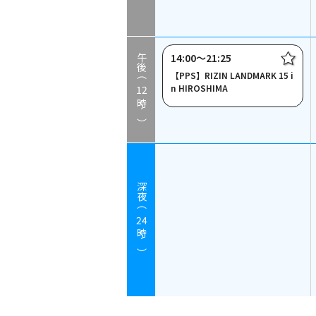
14:00〜21:25
午後（
【PPS】RIZIN LANDMARK 15 i
n HIROSHIMA
12
時～）
深夜（
24
時～）