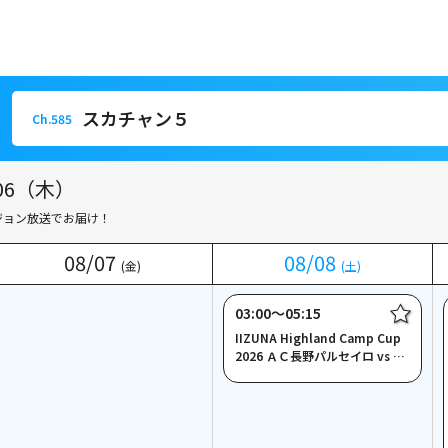
スカチャン５
Ch.585
スカチャン５
Ch.585
06（木）
ジョン放送でお届け！
08
08
/
/
07
07
08
08
/
/
08
08
(金)
(金)
(土)
(土)
03:00〜05:15
IIZUNA Highland Camp Cup
2026 ＡＣ長野パルセイロ vs い
わきＦＣ