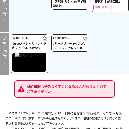
【PPS】RIZIN.54 事前確
【PPS】[生]RIZIN.54
認番組
12
時～）
02:00〜04:30
02:00〜04:15
深夜（
Juiceスペシャルマッチ 浦
Jリーグサマーキャンプテ
和レッズ VS RB大宮アル
ストマッチ セレッソ大阪
24
ディージャ
vs 栃木シティ
時～）
番組情報は予告なく変更となる場合がありますので
ご了承ください
・このサイトでは、当日から1週間分はEPGと同等の番組情報が表示され、その先1ヶ月後
まではガイド誌（有料）と同等の番組情報が表示されます。番組や放送予定は予告なく変
更される場合がありますのでご了承ください。
・このサイトは、ウェブブラウザーMicrosoft Edge最新版、Google Chrome 最新版、Firefox