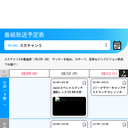
番組放送予定表
スカチャン５
Ch.585
スカチャン５
Ch.585
スカチャン5の番組表｜08/09（日）
サッカーを始め、スポーツ、音楽などハイビジョン放送
でお届け！
08
08
/
/
09
09
08
08
/
/
10
10
08
08
/
/
11
11
(日)
(日)
(月)
(月)
(火)
(火)
前週
次週
02:00〜04:30
02:00〜04:15
午前（
Juiceスペシャルマッチ
Jリーグサマーキャンプテ
浦和レッズ VS RB大宮ア
ストマッチ セレッソ大阪
4
ルディージャ
vs 栃木シティ
時～）
18:00〜18:30
13:45〜22:00
午後（