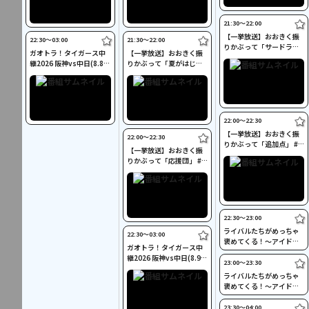
21:30〜22:00
【一挙放送】おおきく振
22:30〜03:00
21:30〜22:00
りかぶって「サードラン
ガオトラ！タイガース中
【一挙放送】おおきく振
ナー」 #17
継2026 阪神vs中日(8.8京
りかぶって「夏がはじま
セラドーム大阪)
る」 #11
22:00〜22:30
【一挙放送】おおきく振
22:00〜22:30
りかぶって「追加点」 #1
【一挙放送】おおきく振
8
りかぶって「応援団」 #1
2
22:30〜23:00
ライバルたちがめっちゃ
22:30〜03:00
褒めてくる！～アイドル
ガオトラ！タイガース中
同士の本音レビューSP～
継2026 阪神vs中日(8.9京
#5
23:00〜23:30
セラドーム大阪)
ライバルたちがめっちゃ
褒めてくる！～アイドル
同士の本音レビューSP～
#6
23:30〜04:00