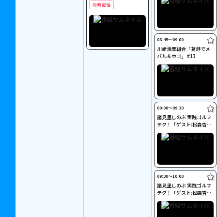
ド」
08:45〜09:00
川崎漁業組合「葛港でメ
バル＆ホゴ」 #13
09:00〜09:30
諸見里しのぶ 実践ゴルフ
テク！「ゲスト:松森杏佳
③」 #221
09:30〜10:00
諸見里しのぶ 実践ゴルフ
テク！「ゲスト:松森杏佳
レッスンSP」#222