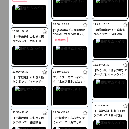
13:30〜18:30
17:00〜17:15
[生]GAORAプロ野球中継
川崎漁業組合「三浦孝太
19:30〜20:00
北海道日本ハムvs楽天(8.
さんとデカアジ狙い編」
【一挙放送】おおきく振
9)
#109
りかぶって「ホントのエ
ース」 #1
17:15〜19:30
【ありがとう清水邦広】V
20:00〜20:30
18:30〜19:30
リーグプレイバック パナ
【一挙放送】おおきく振
ファイターズプレイバッ
ソニックvs東レ(2010.4.
りかぶって「キャッチャ
ク「北海道日本ハムvs福
3)#1
ーの役割」 #2
岡ソフトバンク(2016.10.
16)」#44
19:30〜20:00
【一挙放送】おおきく振
20:30〜21:00
19:30〜20:00
りかぶって「夏大開始」
【一挙放送】おおきく振
【一挙放送】おおきく振
#13
りかぶって「練習試合」 #
りかぶって「野球した
3
い」 #7