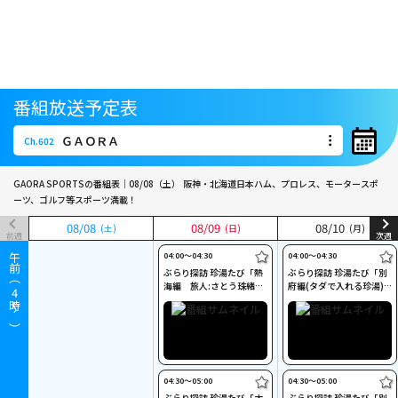
番組放送予定表
ＧＡＯＲＡ
Ch.602
ＧＡＯＲＡ
Ch.602
GAORA SPORTSの番組表｜08/08（土）
阪神・北海道日本ハム、プロレス、モータースポ
ーツ、ゴルフ等スポーツ満載！
08
08
/
/
08
08
08
08
/
/
09
09
08
08
/
/
10
10
(土)
(土)
(日)
(日)
(月)
(月)
前週
次週
04:00〜04:30
04:00〜04:30
午前（
ぶらり探訪 珍湯たび「熱
ぶらり探訪 珍湯たび「別
海編 旅人:さとう珠緒」
府編(タダで入れる珍湯)
4
#3
旅人:田名部生来」 #5
時～）
04:30〜05:00
04:30〜05:00
ぶらり探訪 珍湯たび「大
ぶらり探訪 珍湯たび「別