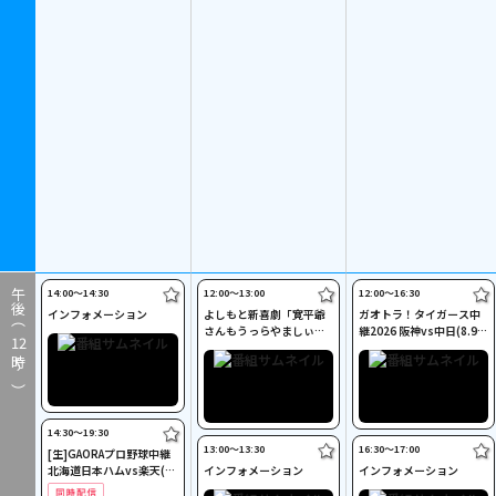
14:00〜14:30
12:00〜13:00
12:00〜16:30
午後（
インフォメーション
よしもと新喜劇「寛平爺
ガオトラ！タイガース中
さんもうっらやましぃ
継2026 阪神vs中日(8.9京
12
～！恋の行方は？」#176
セラドーム大阪)
時～）
8
14:30〜19:30
13:00〜13:30
16:30〜17:00
[生]GAORAプロ野球中継
北海道日本ハムvs楽天(8.
インフォメーション
インフォメーション
8)