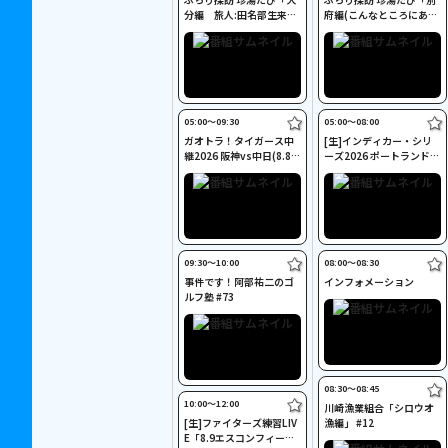
分編 旅人:田名部生来」
府編(こんなところにある
#4
珍湯) 旅人:田名部生来」 #
6
05:00〜09:30
05:00〜08:00
ガオトラ！タイガース中
[生]インディカー・シリ
継2026 阪神vs中日(8.8京
ーズ2026 ポートランド・
セラドーム大阪)
グランプリ #13
09:30〜10:00
08:00〜08:30
事件です！阿部祐二のゴ
インフォメーション
ルフ塾 #73
08:30〜08:45
10:00〜12:00
川崎漁業組合「シロウオ
[生]ファイターズ練習LIV
漁編」 #12
E「8.9エスコンフィール