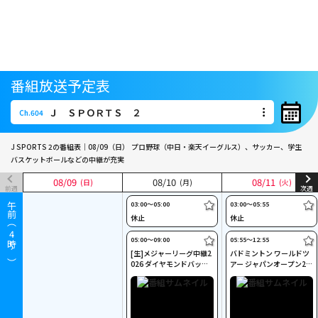
番組放送予定表
Ｊ ＳＰＯＲＴＳ ２
Ch.604
Ｊ ＳＰＯＲＴＳ ２
Ch.604
J SPORTS 2の番組表｜08/09（日）
プロ野球（中日・楽天イーグルス）、サッカー、学生
バスケットボールなどの中継が充実
08
08
/
/
09
09
08
08
/
/
10
10
08
08
/
/
11
11
(日)
(日)
(月)
(月)
(火)
(火)
前週
次週
03:00〜05:00
03:00〜05:55
午前（
休止
休止
4
05:00〜09:00
05:55〜12:55
時～）
[生]メジャーリーグ中継2
バドミントン ワールドツ
026 ダイヤモンドバック
アー ジャパンオープン20
ス×ドジャース(8/9)
26 決勝