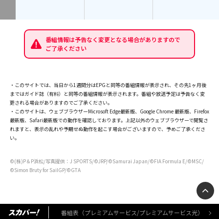
番組情報は予告なく変更となる場合がありますので
ご了承ください
・このサイトでは、当日から1週間分はEPGと同等の番組情報が表示され、その先1ヶ月後
まではガイド誌（有料）と同等の番組情報が表示されます。番組や放送予定は予告なく変
更される場合がありますのでご了承ください。
・このサイトは、ウェブブラウザーMicrosoft Edge最新版、Google Chrome 最新版、Firefox
最新版、Safari最新版での動作を確認しております。上記以外のウェブブラウザーで閲覧さ
れますと、表示の乱れや予期せぬ動作を起こす場合がございますので、予めご了承くださ
い。
©(株)P＆P浜松/写真提供：J SPORTS/©JRP/©Samurai Japan/©FIA Formula E/©MSC/
©Simon Bruty for SailGP/©GTA
番組表（プレミアムサービス/プレミアムサービス光）