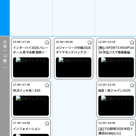
15:00〜17:00
21:00〜00:00
12:55〜13:25
午後（
インターハイ2026 バレー
メジャーリーグ中継2026
[解]J SPORTS HOOP!20
ボール 男子決勝 鎮西×清
ダイヤモンドバックス×
26 学生バスケ情報番組 #
12
風
ドジャース(8/9)
7
時～）
17:00〜17:45
13:25〜13:55
MLBイッキ見！#20
結束！侍ジャパン #135
17:45〜18:00
13:55〜18:00
インフォメーション
[生]プロ野球2026 中日×
横浜DeNA(8/11)