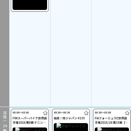
00:00〜03:00
00:00〜00:30
00:30〜03:00
深夜（
FIMスーパーバイク世界選
結束！侍ジャパン #135
FIAフォーミュラE世界選
手権2026 第8戦 ドニント
手権2025/26 第15戦【決
24
ンパーク
勝】東京