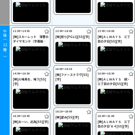
12:30〜14:30
13:30〜16:00
13:45〜16:00
午後（
[映]スカーレット 復讐の
[映]怒り[PG12][SS][字]
[映]ＡＬＷＡＹＳ 三丁
ダイヤモンド（字幕版）
目の夕日[SS][字]
12
[PG12相当][SS]
時～）
16:00〜18:10
14:30〜16:30
16:00〜18:30
[映]ファーストラヴ[SS]
[映]火喰鳥を、喰う[SS]
[字]
[映]ＡＬＷＡＹＳ 続・
[字]
三丁目の夕日[SS][字]
18:10〜20:00
16:30〜18:45
18:30〜21:00
[映]望み[SS][字]
[映]おーい、応為[SS][字]
[映]ＡＬＷＡＹＳ 三丁
目の夕日'６４[SS][字]