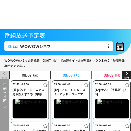
番組放送予定表
ＷＯＷＯＷシネマ
Ch.623
ＷＯＷＯＷシネマ
Ch.623
ＷＯＷＯＷシネマの番組表｜08/07（金）
初放送タイトルが年間約７００本の２４時間映画
専門チャンネル
08
08
/
/
07
07
08
08
/
/
08
08
08
08
/
/
09
09
(金)
(金)
(土)
(土)
(日)
(日)
前週
次週
02:40〜05:00
03:00〜04:40
02:50〜05:50
午前（
[映]バッド・ジーニアス
[映]ＢＡＤ ＧＥＮＩＵ
[映]カジノ（字幕版）[S
危険な天才たち（字幕
Ｓ／バッド・ジーニアス
S]
4
版）[PG12][SS]
（字幕版）[PG12][SS]
時～）
05:00〜06:45
04:40〜06:50
05:50〜07:40
[映]ＦＰＵ ～若き勇者た
[映]トンネル 闇に鎖さ
[映]Ｗｅ Ｌｉｖｅ ｉ