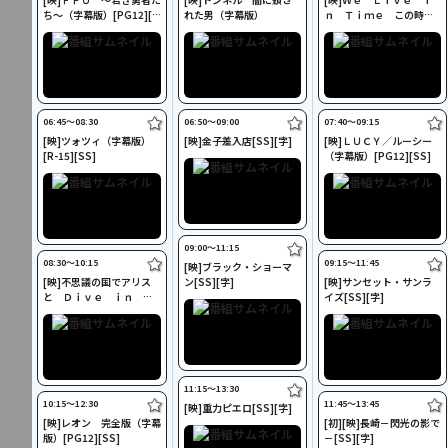
ち～（字幕版）[PG12][S
れた男（字幕版）
ｎ Ｔｉｍｅ この時を
S]
生きて（字幕版）[SS]
06:45〜08:30
06:50〜09:00
07:40〜09:15
[映]ツォツィ（字幕版）
[映]金子差入店[SS][字]
[映]ＬＵＣＹ／ルーシー
[R-15][SS]
（字幕版）[PG12][SS]
09:00〜11:15
08:30〜10:15
09:15〜11:45
[映]ブラック・ショーマ
[映]不思議の国でアリス
ン[SS][字]
[映]サンセット・サンラ
と Ｄｉｖｅ ｉｎ Ｗ
イズ[SS][字]
ｏｎｄｅｒｌａｎｄ[SS]
[字]
11:15〜13:30
10:15〜12:30
11:45〜13:45
[映]重力ピエロ[SS][字]
[映]レオン 完全版（字幕
[初][映]長崎－閃光の影で
版）[PG12][SS]
－[SS][字]