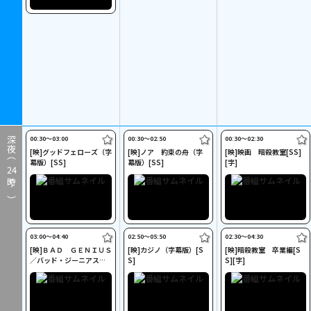
00:30〜03:00
00:30〜02:50
00:30〜02:30
深夜（
[映]グッドフェローズ（字
[映]ノア 約束の舟（字
[映]映画 暗殺教室[SS]
幕版）[SS]
幕版）[SS]
[字]
24
時～）
03:00〜04:40
02:50〜05:50
02:30〜04:30
[映]ＢＡＤ ＧＥＮＩＵＳ
[映]カジノ（字幕版）[S
[映]暗殺教室 卒業編[S
／バッド・ジーニアス
S]
S][字]
（字幕版）[PG12][SS]