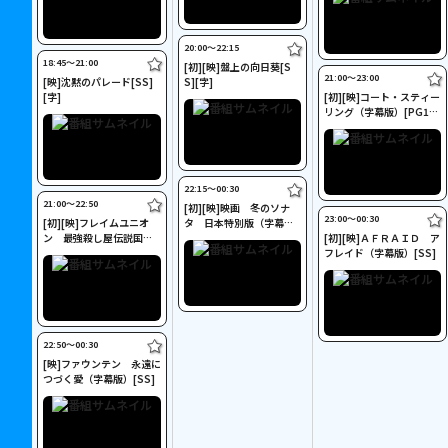
20:00〜22:15
18:45〜21:00
[初][映]盤上の向日葵[S
21:00〜23:00
[映]沈黙のパレード[SS]
S][字]
[字]
[初][映]コート・スティー
リング（字幕版）[PG12]
[SS]
22:15〜00:30
21:00〜22:50
[初][映]映画 冬のソナ
23:00〜00:30
[初][映]フレイムユニオ
タ 日本特別版（字幕
ン 最強殺し屋伝説国岡
版）[SS]
[初][映]ＡＦＲＡＩＤ ア
［私闘編］[字]
フレイド（字幕版）[SS]
22:50〜00:30
[映]ファウンテン 永遠に
つづく愛（字幕版）[SS]