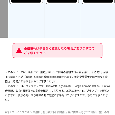
番組情報は予告なく変更となる場合がありますので
ご了承ください
・このサイトでは、当日から1週間分はEPGと同等の番組情報が表示され、その先1ヶ月後
まではガイド誌（有料）と同等の番組情報が表示されます。番組や放送予定は予告なく変
更される場合がありますのでご了承ください。
・このサイトは、ウェブブラウザーMicrosoft Edge最新版、Google Chrome 最新版、Firefox
最新版、Safari最新版での動作を確認しております。上記以外のウェブブラウザーで閲覧さ
れますと、表示の乱れや予期せぬ動作を起こす場合がございますので、予めご了承くださ
い。
(C)「フレイムユニオン 最強殺し屋伝説国岡[私闘編]」製作委員会/(c)2025映画「盤上の向