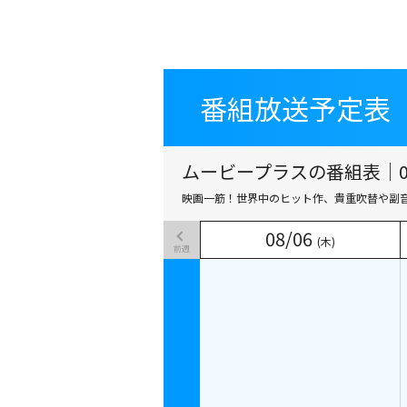
番組放送予定表
番組放送予定表
ムービープラスの番組表｜08
映画一筋！世界中のヒット作、貴重吹替や副
08
08
/
/
06
06
(木)
(木)
前週