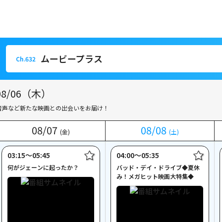
ムービープラス
Ch.632
ムービープラス
Ch.632
/06（木）
音声など新たな映画との出会いをお届け！
08
08
/
/
07
07
08
08
/
/
08
08
(金)
(金)
(土)
(土)
03:15〜05:45
04:00〜05:35
何がジェーンに起ったか？
バッド・デイ・ドライブ◆夏休
み！メガヒット映画大特集◆