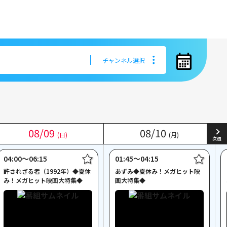
チャンネル選択
チャンネル選択
08
08
/
/
09
09
08
08
/
/
10
10
(日)
(日)
(月)
(月)
次週
04:00〜06:15
01:45〜04:15
許されざる者（1992年）◆夏休
あずみ◆夏休み！メガヒット映
み！メガヒット映画大特集◆
画大特集◆