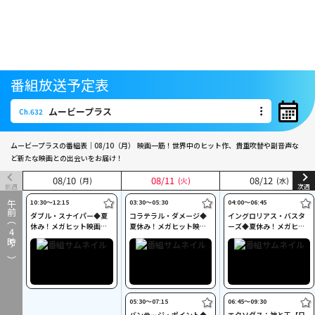
番組放送予定表
ムービープラス
Ch.632
ムービープラス
Ch.632
ムービープラスの番組表｜08/10（月）
映画一筋！世界中のヒット作、貴重吹替や副音声な
ど新たな映画との出会いをお届け！
08
08
/
/
10
10
08
08
/
/
11
11
08
08
/
/
12
12
(月)
(月)
(火)
(火)
(水)
(水)
前週
次週
10:30〜12:15
03:30〜05:30
04:00〜06:45
午前（
ダブル・スナイパー◆夏
コラテラル・ダメージ◆
イングロリアス・バスタ
休み！メガヒット映画大
夏休み！メガヒット映画
ーズ◆夏休み！メガヒッ
4
特集◆
大特集◆
ト映画大特集◆
時～）
05:30〜07:15
06:45〜09:30
バンテージ・ポイント◆
エクソダス：神と王【日