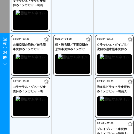
キャッシュトラック◆夏
休み！メガヒット映画大
特集◆
02:00〜03:30
02:15〜04:00
00:30〜02:15
深夜（
未知空間の恐怖／光る眼
続・光る眼／宇宙空間の
クラッシュ・ダイブ II／
◆夏休み！メガヒット映
恐怖◆夏休み！メガヒッ
沈黙の潜水艦◆夏休み！
24
画大特集◆
ト映画大特集◆
メガヒット映画大特集◆
時～）
03:30〜05:30
02:15〜03:45
コラテラル・ダメージ◆
吸血鬼ドラキュラ◆夏休
夏休み！メガヒット映画
み！メガヒット映画大特
大特集◆
集◆
03:45〜07:00
ブレイブハート◆夏休
み！メガヒット映画大特