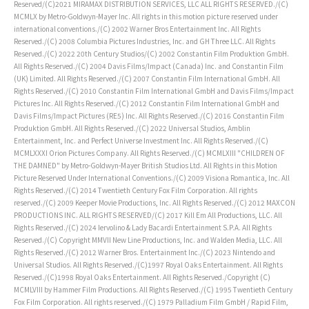
Reserved/(C)2021 MIRAMAX DISTRIBUTION SERVICES, LLC ALL RIGHTS RESERVED./(C)
MCMLX by Metro-Goldwyn-Mayer Inc. All rights in this motion picture reserved under
international conventions./(C) 2002 Warner Bros Entertainment Inc. All Rights
Reserved./(C) 2008 Columbia Pictures Industries, Inc. and GH Three LLC. All Rights
Reserved./(C) 2022 20th Century Studios/(C) 2002 Constantin Film Produktion GmbH.
All Rights Reserved./(C) 2004 Davis Films/Impact (Canada) Inc. and Constantin Film
(UK) Limited. All Rights Reserved./(C) 2007 Constantin Film International GmbH. All
Rights Reserved./(C) 2010 Constantin Film International GmbH and Davis Films/Impact
Pictures Inc. All Rights Reserved./(C) 2012 Constantin Film International GmbH and
Davis Films/Impact Pictures (RE5) Inc. All Rights Reserved./(C) 2016 Constantin Film
Produktion GmbH. All Rights Reserved./(C) 2022 Universal Studios, Amblin
Entertainment, Inc. and Perfect Universe Investment Inc. All Rights Reserved./(C)
MCMLXXXI Orion Pictures Company. All Rights Reserved./(C) MCMLXIII "CHILDREN OF
THE DAMNED" by Metro-Goldwyn-Mayer British Studios Ltd. All Rights in this Motion
Picture Reserved Under International Conventions./(C) 2009 Visiona Romantica, Inc. All
Rights Reserved./(C) 2014 Twentieth Century Fox Film Corporation. All rights
reserved./(C) 2009 Keeper Movie Productions, Inc. All Rights Reserved./(C) 2012 MAXCON
PRODUCTIONS INC. ALL RIGHTS RESERVED/(C) 2017 Kill Em All Productions, LLC. All
Rights Reserved./(C) 2024 Iervolino & Lady Bacardi Entertainment S.P.A. All Rights
Reserved./(C) Copyright MMVII New Line Productions, Inc. and Walden Media, LLC. All
Rights Reserved./(C) 2012 Warner Bros. Entertainment Inc./(C) 2023 Nintendo and
Universal Studios. All Rights Reserved./(C)1997 Royal Oaks Entertainment. All Rights
Reserved./(C)1998 Royal Oaks Entertainment. All Rights Reserved./Copyright (C)
MCMLVIII by Hammer Film Productions. All Rights Reserved./(C) 1995 Twentieth Century
Fox Film Corporation. All rights reserved./(C) 1979 Palladium Film GmbH / Rapid Film,