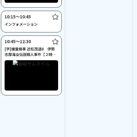
10:15〜10:45
インフォメーション
10:45〜12:30
[字]捜査検事 近松茂道8 伊勢
志摩海女伝説殺人事件【２時間
サスペンス】