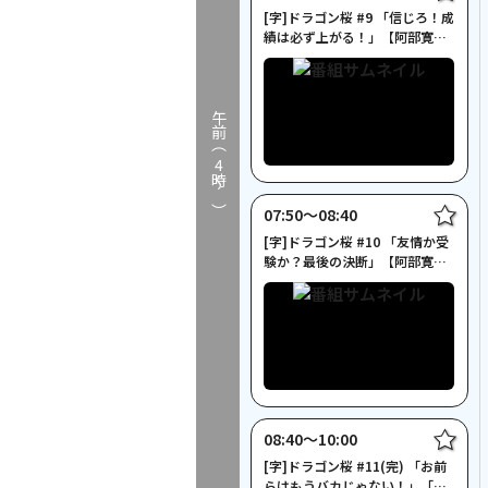
[字]ドラゴン桜 #9 「信じろ！成
績は必ず上がる！」【阿部寛出
演】
午前（
4
時～）
07:50〜08:40
[字]ドラゴン桜 #10 「友情か受
験か？最後の決断」【阿部寛出
演】
08:40〜10:00
[字]ドラゴン桜 #11(完) 「お前
らはもうバカじゃない！」「運