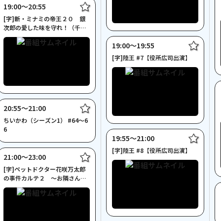
19:00〜20:55
[字]新・ミナミの帝王２０ 銀
次郎の愛した味を守れ！（千原
ジュニア主演）
19:00〜19:55
[字]陸王 #7【役所広司出演】
20:55〜21:00
ちいかわ（シーズン1） #64～6
6
19:55〜21:00
[字]陸王 #8【役所広司出演】
21:00〜23:00
[字]ペットドクター花咲万太郎
の事件カルテ２ ～お隣さんは
殺人犯！？～◆NECO初◆