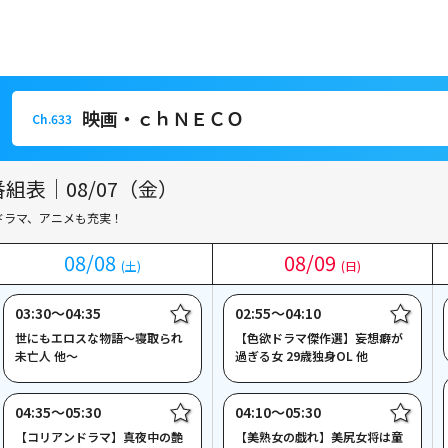
映画・ｃｈＮＥＣＯ
Ch.633
映画・ｃｈＮＥＣＯ
Ch.633
組表｜08/07（金）
ドラマ、アニメも充実！
08
08
/
/
08
08
08
08
/
/
09
09
(土)
(土)
(日)
(日)
03:30〜04:35
02:55〜04:10
世にもエロスな物語～寝取られ
【色欲ドラマ傑作選】妄想癖が
未亡人 他～
過ぎる女 29歳独身OL 他
04:35〜05:30
04:10〜05:30
【コリアンドラマ】真夜中の艶
【美熟女の戯れ】美尻女将は童