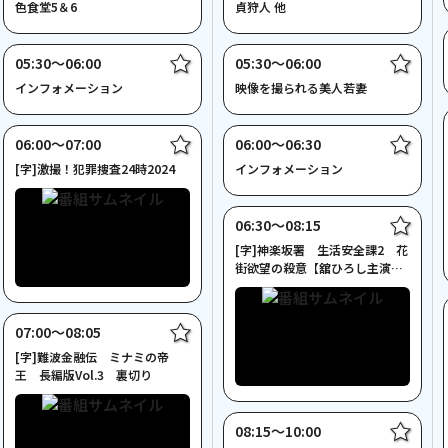
色食堂5＆6
貞狩人 他
05:30〜06:00
05:30〜06:00
インフォメーション
映像を撮られる美人若妻
06:00〜07:00
06:00〜06:30
[字]激撮！犯罪捜査24時2024
インフォメーション
06:30〜08:15
[字]神楽坂署 生活安全課2 花
街欲望の殺意【舘ひろし主演
２時間サスペンス】
07:00〜08:05
[字]難波金融伝 ミナミの帝
王 長編版Vol.3 裏切り
08:15〜10:00