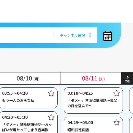
チャンネル選択
チャンネル選択
08
08
/
/
10
10
08
08
/
/
11
11
(月)
(月)
(火)
(火)
次週
03:55〜04:20
03:10〜04:25
もう一人の淫らな私
「ダメ…」禁断欲情秘話～義父
の目を盗んで～
04:20〜05:30
04:25〜05:00
「ダメ…」禁断欲情秘話～おっ
ぱいが当たってしまう音楽教室
昭和背徳哀話