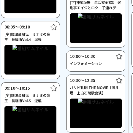
[字]神楽坂署 生活安全課3 迷
刑事エイジとロク 子連れデ
カ！花街 迷宮
08:05〜09:10
[字]難波金融伝 ミナミの帝
王 長編版Vol.4 屈辱
10:00〜10:30
インフォメーション
10:30〜12:35
09:10〜10:15
パリピ孔明 THE MOVIE【向井
理 上白石萌歌出演】
[字]難波金融伝 ミナミの帝
王 長編版Vol.5 逆襲