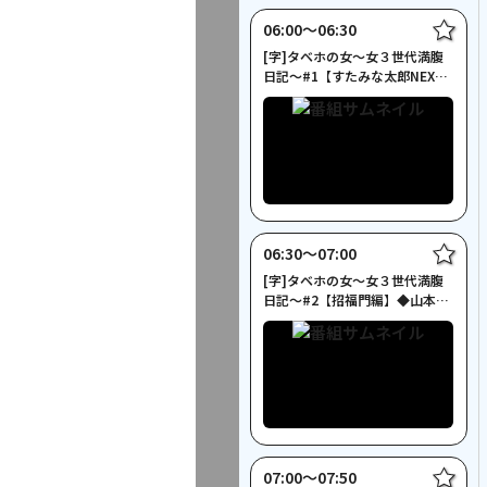
06:00〜06:30
[字]タベホの女～女３世代満腹
日記～#1【すたみな太郎NEXT
編】
06:30〜07:00
[字]タベホの女～女３世代満腹
日記～#2【招福門編】◆山本リ
ンダ出演
07:00〜07:50