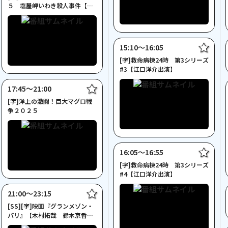
５ 塩屋岬いわき殺人事件【北
大路欣也主演２Ｈサスペンス】
15:10〜16:05
[字]救命病棟24時 第3シリーズ
#3【江口洋介出演】
17:45〜21:00
[字]洋上の激闘！巨大マグロ戦
争２０２５
16:05〜16:55
[字]救命病棟24時 第3シリーズ
#4【江口洋介出演】
21:00〜23:15
[SS][字]映画『グランメゾン・
パリ』【木村拓哉 鈴木京香出
演】◆NECO初◆