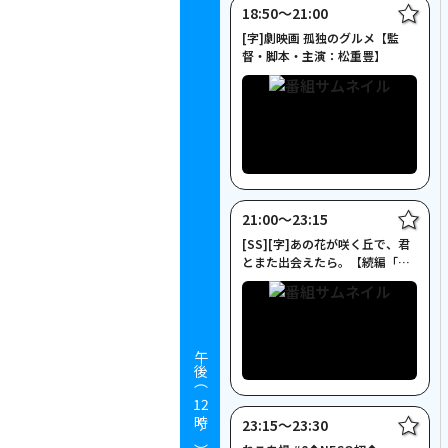
18:50〜21:00
[字]劇映画 孤独のグルメ【監
督・脚本・主演：松重豊】
21:00〜23:15
[SS][字]あの花が咲く丘で、君
とまた出会えたら。【続編「あ
の星」公開！】
午後（
12
23:15〜23:30
時～）