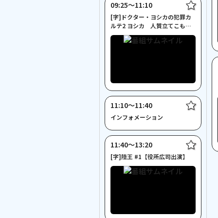
09:25〜11:10
[字]ドクター・ヨシカの犯罪カ
ルテ2 ヨシカ 人質立てこもり
事件【木の実ナナ主演】
11:10〜11:40
インフォメーション
11:40〜13:20
[字]陸王 #1【役所広司出演】