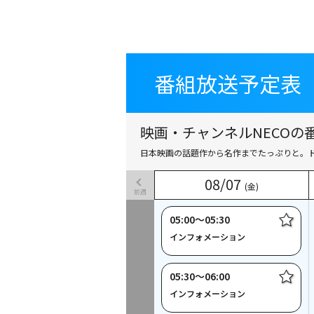
番組放送予定表
番組放送予定表
映画・チャンネルNECOの番
日本映画の話題作から名作までたっぷりと。
08
08
/
/
07
07
(金)
(金)
前週
05:00〜05:30
インフォメーション
05:30〜06:00
インフォメーション