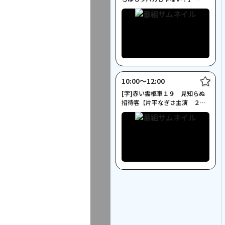
命の合格発表！」
10:00〜12:00
[字]赤い霊柩車１９ 見知らぬ
招待客【片平なぎさ主演 ２時
間サスペンス】