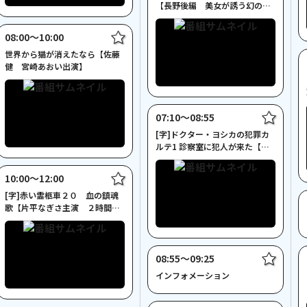
【長野後編 美女が誘う幻の旧
車】
08:00〜10:00
世界から猫が消えたなら【佐藤
健 宮崎あおい出演】
07:10〜08:55
[字]ドクター・ヨシカの犯罪カ
ルテ1 診察室に犯人が来た【木
の実ナナ主演】
10:00〜12:00
[字]赤い霊柩車２０ 血の鎮魂
歌【片平なぎさ主演 ２時間サ
スペンス】
08:55〜09:25
インフォメーション