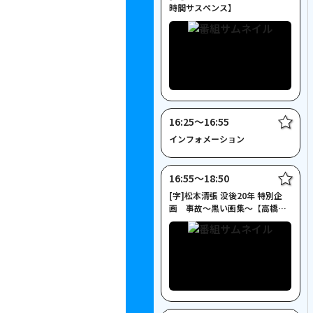
時間サスペンス】
16:25〜16:55
インフォメーション
16:55〜18:50
[字]松本清張 没後20年 特別企
画 事故～黒い画集～【高橋克
実主演】