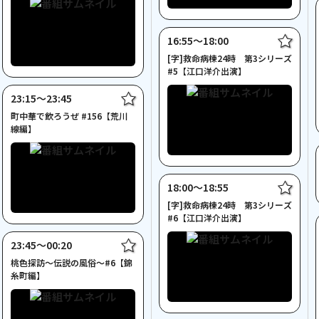
16:55〜18:00
[字]救命病棟24時 第3シリーズ
#5【江口洋介出演】
23:15〜23:45
町中華で飲ろうぜ #156【荒川
線編】
18:00〜18:55
[字]救命病棟24時 第3シリーズ
#6【江口洋介出演】
23:45〜00:20
桃色探訪～伝説の風俗～#6【錦
糸町編】