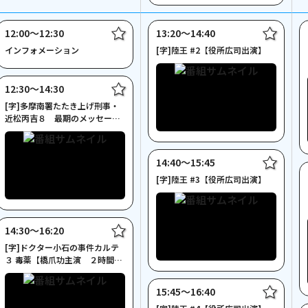
12:00〜12:30
13:20〜14:40
インフォメーション
[字]陸王 #2【役所広司出演】
12:30〜14:30
[字]多摩南署たたき上げ刑事・
近松丙吉８ 最期のメッセージ
【伊東四朗主演】
14:40〜15:45
[字]陸王 #3【役所広司出演】
14:30〜16:20
[字]ドクター小石の事件カルテ
３ 毒薬【橋爪功主演 ２時間サ
スペンス】
15:45〜16:40