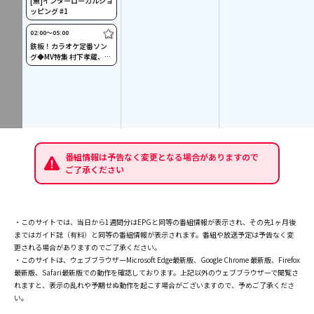
[無]インターローカルショ
ッピング #1
02:00〜05:00
鉄板！カラオケ定番ソン
グ◆MV特集 村下孝蔵、松
任谷由実、globe 他
番組情報は予告なく変更となる場合がありますので
ご了承ください
・このサイトでは、当日から1週間分はEPGと同等の番組情報が表示され、その先1ヶ月後
まではガイド誌（有料）と同等の番組情報が表示されます。番組や放送予定は予告なく変
更される場合がありますのでご了承ください。
・このサイトは、ウェブブラウザーMicrosoft Edge最新版、Google Chrome 最新版、Firefox
最新版、Safari最新版での動作を確認しております。上記以外のウェブブラウザーで閲覧さ
れますと、表示の乱れや予期せぬ動作を起こす場合がございますので、予めご了承くださ
い。