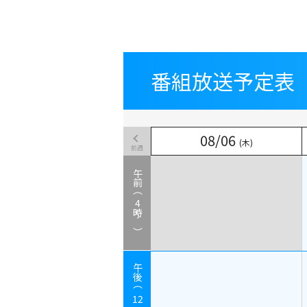
番組放送予定表
番組放送予定表
08
08
/
/
06
06
(木)
(木)
前週
午前（
4
時～）
午後（
12