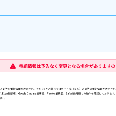
番組情報は予告なく変更となる場合がありますの
PGと同等の番組情報が表示され、その先1ヶ月後まではガイド誌（有料）と同等の番組情報が表示さ
ft Edge最新版、Google Chrome 最新版、Firefox 最新版、Safari最新版での動作を
さい。