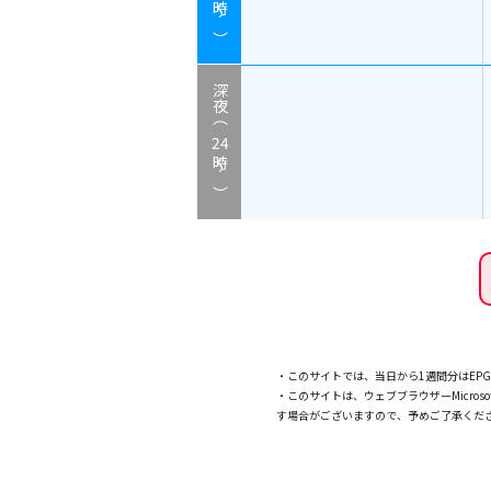
時～）
深夜（
24
時～）
・このサイトでは、当日から1週間分はE
・このサイトは、ウェブブラウザーMicroso
す場合がございますので、予めご了承くだ