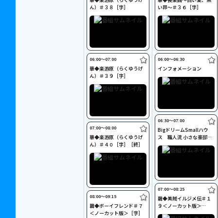
ん）＃３８［字］
い罪～＃３６［字］
06:00〜07:00
06:00〜06:30
華◆楽游原（らくゆうげ
インフォメーション
ん）＃３９［字］
06:30〜07:00
07:00〜08:00
BigドリームSmallハウ
華◆楽游原（らくゆうげ
ス 職人流 小さな豪邸
ん）＃４０［字］［終］
［吹替］
07:00〜08:25
08:00〜09:15
韓◆美賊イルジメ伝＃１
韓◆ボーイフレンド＃７
９＜ノーカット版＞
＜ノーカット版＞［字］
［字］