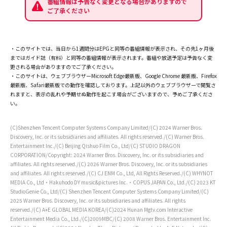
番組情報は予告なく変更となる場合がありますので
ご了承ください
・このサイトでは、当日から1週間分はEPGと同等の番組情報が表示され、その先1ヶ月後
まではガイド誌（有料）と同等の番組情報が表示されます。番組や放送予定は予告なく変
更される場合がありますのでご了承ください。
・このサイトは、ウェブブラウザーMicrosoft Edge最新版、Google Chrome 最新版、Firefox
最新版、Safari最新版での動作を確認しております。上記以外のウェブブラウザーで閲覧さ
れますと、表示の乱れや予期せぬ動作を起こす場合がございますので、予めご了承くださ
い。
(C)Shenzhen Tencent Computer Systems Company Limited/(C) 2024 Warner Bros.
Discovery, Inc. or its subsidiaries and affiliates. All rights reserved./(C) Warner Bros.
Entertainment Inc./(C) Beijing Qishuo Film Co., Ltd/(C) STUDIO DRAGON
CORPORATION/Copyright: 2024 Warner Bros. Discovery, Inc. or its subsidiaries and
affiliates. All rights reserved./(C) 2026 Warner Bros. Discovery, Inc. or its subsidiaries
and affiliates. All rights reserved./(C) CJ ENM Co., Ltd, All Rights Reserved./(C) WHYNOT
MEDIA Co., Ltd・Hakuhodo DY music&pictures Inc.・COPUS JAPAN Co., Ltd./(C) 2023 KT
StudioGenie Co., Ltd/(C) Shenzhen Tencent Computer Systems Company Limited/(C)
2025 Warner Bros. Discovery, Inc. or its subsidiaries and affiliates. All rights
reserved./(C) A+E GLOBAL MEDIA KOREA/(C)2024 Hunan Mgtv.com Interactive
Entertainment Media Co., Ltd./(C)2009MBC/(C) 2008 Warner Bros. Entertainment Inc.