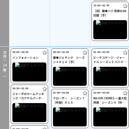
23:30〜01:45
［初］韓◆ハナ 奇跡の46
日間［字］
00:00〜00:30
00:00〜01:00
01:45〜02:00
深夜（
インフォメーション
韓◆ジェチング シーズ
ビーチコテージ・ジャー
ン４＃１４［字］
ナル シーズン３ バハマ エ
24
ルーセラ島［字］
時～）
00:30〜01:00
01:00〜02:00
02:00〜03:00
ジャーダのホームクッキ
ング「カクテルパーティ
クローザー シーズン７
MAJOR CRIMES ～重大犯
ー」［吹替］
［吹替］＃１５
罪課 シーズン５［吹
替］＃５
01:00〜02:00