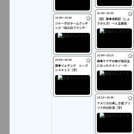
21:00〜22:00
22:30〜23:00
［初］華◆承歓記（しょ
ジャーダのホームクッキ
うかんき）～人生最高の
ング「母の日ブランチ」
出会い～＃３５［字］
［吹替］
22:00〜23:15
23:00〜00:00
韓◆ヤクザの俺が高校生
韓◆ジェチング シーズ
になった＃４＜ノーカッ
ン４＃１３［字］
ト版＞［字］
23:15〜23:30
アメリカの美しき宿 アリ
ゾナ州の砂漠［字］