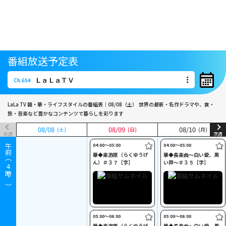
番組放送予定表
ＬａＬａＴＶ
Ch.654
ＬａＬａＴＶ
Ch.654
LaLa TV 韓・華・ライフスタイルの番組表｜08/08（土）
世界の最新・名作ドラマや、食・
旅・音楽など豊かなコンテンツで暮らしを彩ります
08
08
/
/
08
08
08
08
/
/
09
09
08
08
/
/
10
10
(土)
(土)
(日)
(日)
(月)
(月)
前週
次週
04:00〜05:00
04:00〜05:00
午前（
華◆楽游原（らくゆうげ
華◆長楽曲～白い愛、黒
ん）＃３７［字］
い罪～＃３５［字］
4
時～）
05:00〜06:00
05:00〜06:00
華◆楽游原（らくゆうげ
華◆長楽曲～白い愛、黒