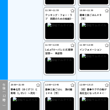
11:30〜11:55
10:00〜11:30
クッキング・フォー・ラ
韓◆三食ごはん＃９
ブ 両親のための結婚37
［字］
周年パーティー［字］
11:55〜12:00
11:30〜12:00
LaLa Fit～バレエ式 健康
インフォメーション
習慣～ 美姿勢
20:00〜21:00
12:00〜13:45
12:00〜13:15
午後（
華◆北月（ほくげつ）と
韓◆三食ごはん 漁村編
［初］韓◆ヤクザの俺が
紫晴（しせい）～流光に
２＃６［字］
高校生になった＃４＜ノ
12
舞う偽りの王妃～＃３７
ーカット版＞［字］
時～）
［字］