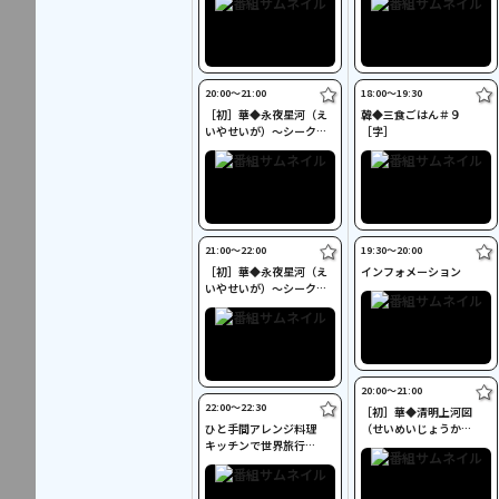
20:00〜21:00
18:00〜19:30
［初］華◆永夜星河（え
韓◆三食ごはん＃９
いやせいが）～シークレ
［字］
ット・ラブミッション～
＃３［字］
21:00〜22:00
19:30〜20:00
［初］華◆永夜星河（え
インフォメーション
いやせいが）～シークレ
ット・ラブミッション～
＃４［字］
20:00〜21:00
22:00〜22:30
［初］華◆清明上河図
ひと手間アレンジ料理
（せいめいじょうか
キッチンで世界旅行
ず）：隠された暗号＃５
［字］
［字］