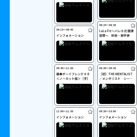
08:25〜08:30
09:15〜09:45
LaLa Fit～バレエ式 健康
インフォメーション
習慣～ 体側・肩甲骨
09:45〜11:00
08:30〜09:30
韓◆ボーイフレンド＃８
［初］THE MENTALIST
＜ノーカット版＞［字］
／メンタリスト シーズ
ン１［吹替］＃７
11:00〜11:30
09:30〜10:00
インフォメーション
インフォメーション