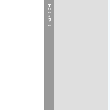
午前（
4
時～）