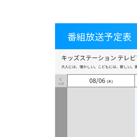
番組放送予定表
番組放送予定表
キッズステーション テレビ
大人には、懐かしい。こどもには、新しい。
08
08
/
/
06
06
(木)
(木)
前週