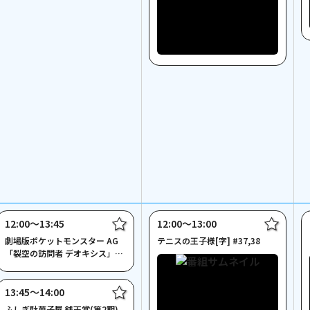
12:00〜13:45
12:00〜13:00
劇場版ポケットモンスター AG
テニスの王子様[字] #37,38
「裂空の訪問者 デオキシス」
[字]
13:45〜14:00
ふしぎ駄菓子屋 銭天堂(第2期)