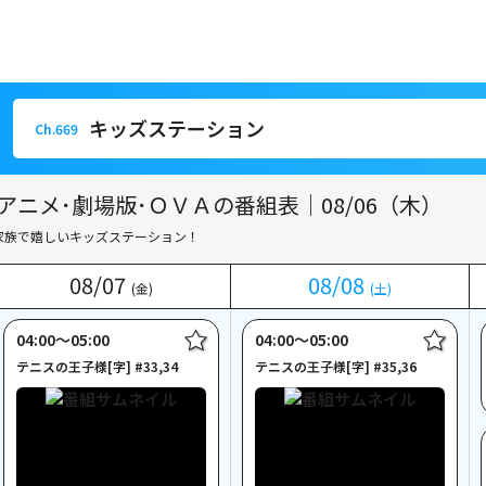
キッズステーション
Ch.669
キッズステーション
Ch.669
アニメ･劇場版･ＯＶＡの番組表｜08/06（木）
家族で嬉しいキッズステーション！
08
08
/
/
07
07
08
08
/
/
08
08
(金)
(金)
(土)
(土)
04:00〜05:00
04:00〜05:00
テニスの王子様[字] #33,34
テニスの王子様[字] #35,36