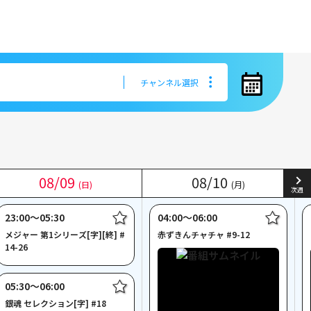
チャンネル選択
チャンネル選択
08
08
/
/
09
09
08
08
/
/
10
10
(日)
(日)
(月)
(月)
次週
23:00〜05:30
04:00〜06:00
メジャー 第1シリーズ[字][終] #
赤ずきんチャチャ #9-12
14-26
05:30〜06:00
銀魂 セレクション[字] #18