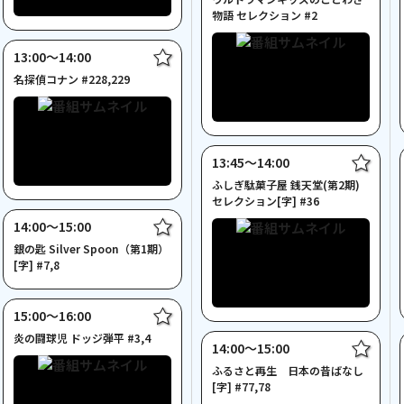
物語 セレクション #2
13:00〜14:00
名探偵コナン #228,229
13:45〜14:00
ふしぎ駄菓子屋 銭天堂(第2期)
セレクション[字] #36
14:00〜15:00
銀の匙 Silver Spoon（第1期）
[字] #7,8
15:00〜16:00
炎の闘球児 ドッジ弾平 #3,4
14:00〜15:00
ふるさと再生 日本の昔ばなし
[字] #77,78